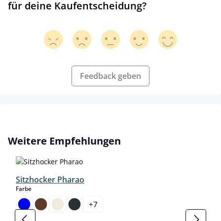
für deine Kaufentscheidung?
Feedback geben
Produktgalerie überspringen
Weitere Empfehlungen
Sitzhocker Pharao
auswählen
Farbe
+
7