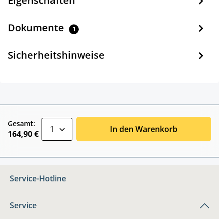
Eigenschaften
Dokumente
1
Sicherheitshinweise
zentheme.component.product.quantitySele
Gesamt:
In den Warenkorb
164,90 €
Service-Hotline
Service