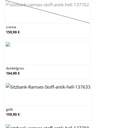
creme
(Diese Option ist zurzeit nicht verfügbar.)
creme
159,90 €
dunkelgrau
dunkelgrau
164,90 €
gelb
gelb
159,90 €