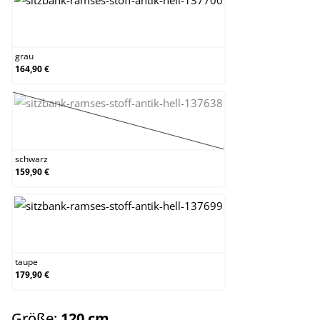
grau
grau
164,90 €
schwarz
(Diese Option ist zurzeit nicht verfügbar.)
schwarz
159,90 €
taupe
taupe
179,90 €
auswählen
Größe:
120 cm