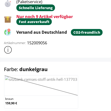
(Paketservice)
Schnelle Lieferung
Nur noch 9 Artikel verfügbar
Fast ausverkauft
Versand aus Deutschland
CO2-freundlich
152009056
Artikelnummer:
Weitere Produktinformationen anzeigen
auswählen
Farbe:
dunkelgrau
braun
(Diese Option ist zurzeit nicht verfügbar.)
braun
159,90 €