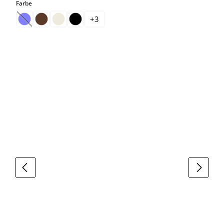
auswählen
Farbe
+
3
(Diese Option ist zurzeit nicht verfügbar.)