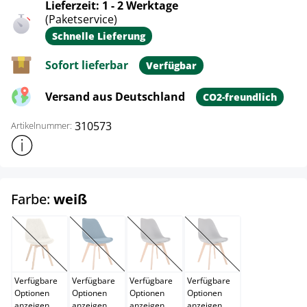
Lieferzeit: 1 - 2 Werktage
(Paketservice)
Schnelle Lieferung
Sofort lieferbar
Verfügbar
Versand aus Deutschland
CO2-freundlich
310573
Artikelnummer:
Weitere Produktinformationen anzeigen
auswählen
Farbe:
weiß
beige
blau
bordeauxrot
braun
(Diese Option ist zurzeit nicht verfügbar.)
(Diese Option ist zurzeit nicht verfügbar.)
(Diese Option ist zurzeit nicht verfügb
(Diese Option ist zurzei
Verfügbare
Verfügbare
Verfügbare
Verfügbare
Optionen
Optionen
Optionen
Optionen
anzeigen
anzeigen
anzeigen
anzeigen