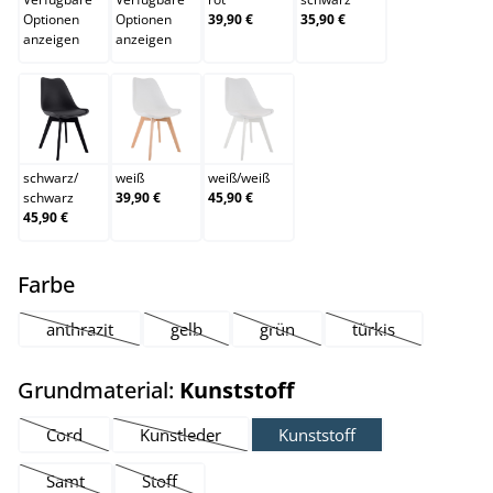
Optionen
Optionen
39,90 €
35,90 €
anzeigen
anzeigen
schwarz/schwarz
weiß
weiß/weiß
schwarz
/
weiß
weiß
/
weiß
schwarz
39,90 €
45,90 €
45,90 €
auswählen
Farbe
anthrazit
gelb
grün
türkis
(Diese Option ist zurzeit nicht verfügbar.)
(Diese Option ist zurzeit nicht verfügbar.)
(Diese Option ist zurzeit nicht ver
(Diese Option ist z
auswählen
Grundmaterial:
Kunststoff
Cord
Kunstleder
Kunststoff
(Diese Option ist zurzeit nicht verfügbar.)
(Diese Option ist zurzeit nicht verfügbar.)
Samt
Stoff