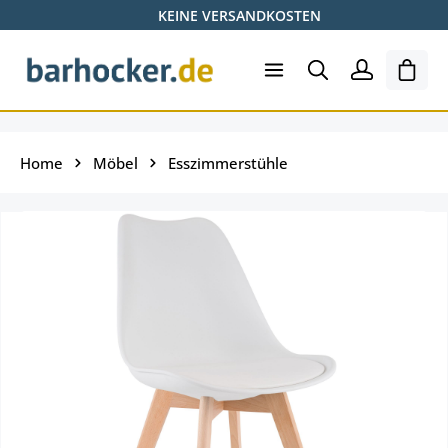
KEINE VERSANDKOSTEN
Zum Hauptinhalt springen
Ware
Home
Möbel
Esszimmerstühle