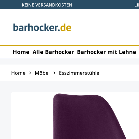
KEINE VERSANDKOSTEN
L
 Hauptinhalt springen
Zur Suche springen
Zur Hauptnavigation springen
Home
Alle Barhocker
Barhocker mit Lehne
Home
Möbel
Esszimmerstühle