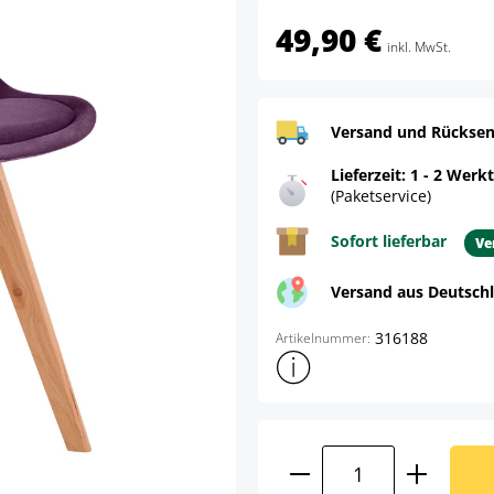
49,90 €
inkl. MwSt.
Versand und Rücksen
Lieferzeit: 1 - 2 Werk
(Paketservice)
Sofort lieferbar
Ve
Versand aus Deutsch
316188
Artikelnummer:
Weitere Produktinformatione
Produkt Anzahl: G