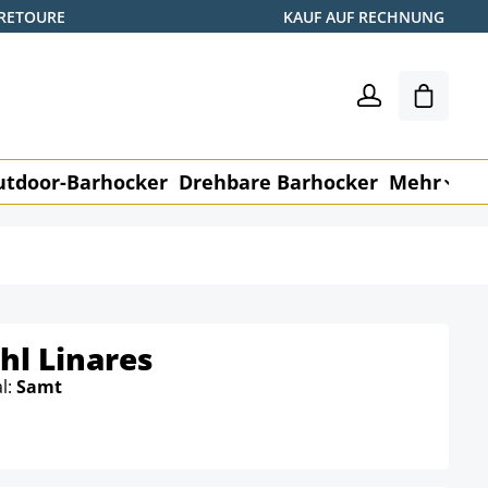
 RETOURE
KAUF AUF RECHNUNG
Warenk
utdoor-Barhocker
Drehbare Barhocker
Mehr
M
hl Linares
l:
Samt