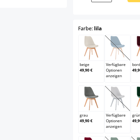
auswählen
Farbe:
lila
beige
blau
(Diese Opti
beige
Verfügbare
bor
49,90 €
Optionen
49,9
anzeigen
grau
grau/gra
(Diese Opti
grau
Verfügbare
grü
49,90 €
Optionen
49,9
anzeigen