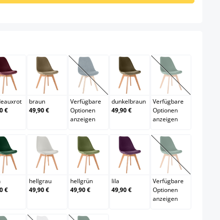
bordeauxrot
braun
dunkelblau
dunkelbraun
dunkelgrau
on ist zurzeit nicht verfügbar.)
(Diese Option ist zurzeit nicht verfügbar
(Diese Option i
deauxrot
braun
Verfügbare
dunkelbraun
Verfügbare
0 €
49,90 €
Optionen
49,90 €
Optionen
anzeigen
anzeigen
u
grün
hellgrau
hellgrün
lila
orange
on ist zurzeit nicht verfügbar.)
(Diese Option i
n
hellgrau
hellgrün
lila
Verfügbare
0 €
49,90 €
49,90 €
49,90 €
Optionen
anzeigen