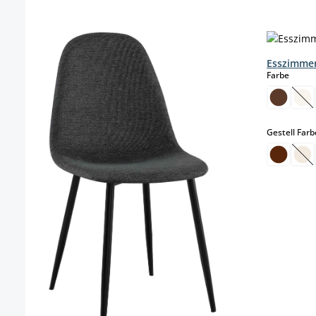
Produktgalerie überspringen
Esszimmer
auswä
Farbe
(Di
Gestell Farb
(Di