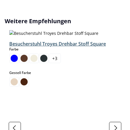
Produktgalerie überspringen
Weitere Empfehlungen
Besucherstuhl Troyes Drehbar Stoff Square
auswählen
Farbe
+
3
auswählen
Gestell Farbe