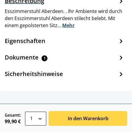
Beschreibung
Esszimmerstuhl Aberdeen. . Ihr Ambiente wird durch
den Esszimmerstuhl Aberdeen stilecht belebt. Mit
einem gepolsterten Sitz…
Mehr
Eigenschaften
Dokumente
1
Sicherheitshinweise
zentheme.component.product.quantitySele
Gesamt:
In den Warenkorb
99,90 €