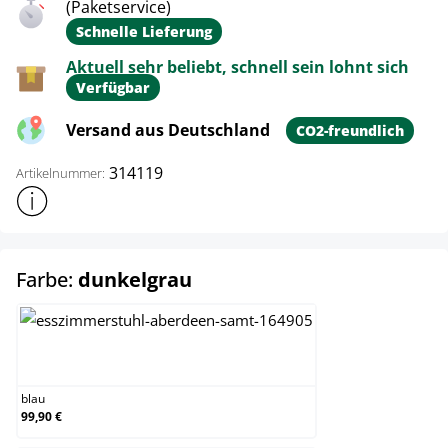
(Paketservice)
Schnelle Lieferung
Aktuell sehr beliebt, schnell sein lohnt sich
Verfügbar
Versand aus Deutschland
CO2-freundlich
314119
Artikelnummer:
Weitere Produktinformationen anzeigen
auswählen
Farbe:
dunkelgrau
blau
blau
99,90 €