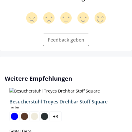
Feedback geben
Produktgalerie überspringen
Weitere Empfehlungen
Besucherstuhl Troyes Drehbar Stoff Square
auswählen
Farbe
+
3
auswählen
Gestell Farbe