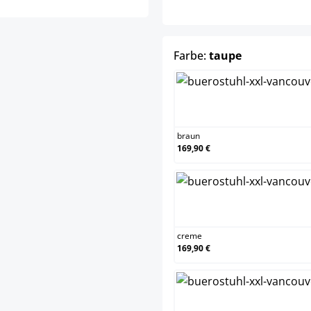
auswählen
Farbe:
taupe
braun
braun
169,90 €
crem
creme
169,90 €
dunke