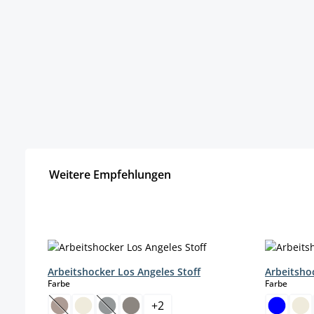
Weitere Empfehlungen
Produktgalerie überspringen
Arbeitshocker Los Angeles Stoff
Arbeitsho
auswählen
auswä
Farbe
Farbe
+
2
(Diese Option ist zurzeit nicht verfügbar.)
(Diese Option ist zurzeit nicht verfügbar.)