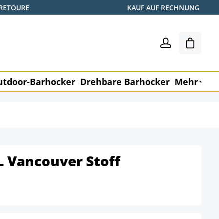
 RETOURE
KAUF AUF RECHNUNG
Warenk
utdoor-Barhocker
Drehbare Barhocker
Mehr
M
L Vancouver Stoff