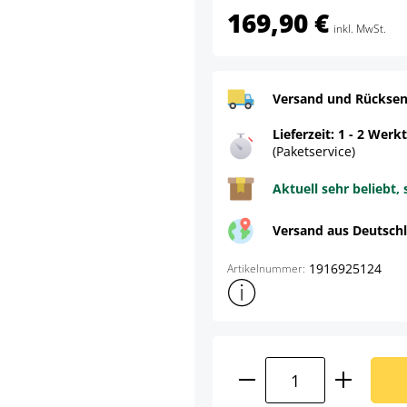
169,90 €
inkl. MwSt.
Versand und Rücksen
Lieferzeit: 1 - 2 Werk
(Paketservice)
Aktuell sehr beliebt, 
Versand aus Deutsch
1916925124
Artikelnummer:
Weitere Produktinformatione
Produkt Anzahl: G