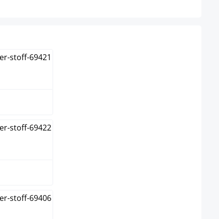
e
lgrau