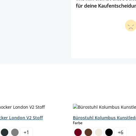
für deine Kaufentscheidu
cker London V2 Stoff
Bürostuhl Kolumbus Kunstled
hlen
auswählen
Farbe
+
1
+
6