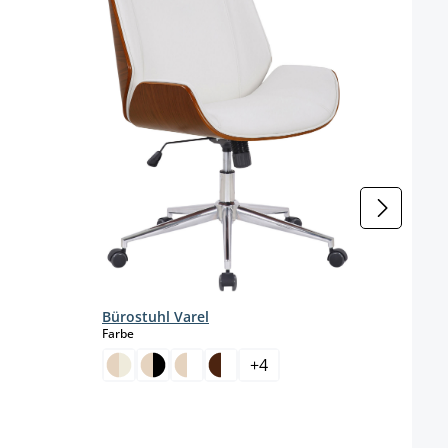
Bürostuhl Varel
Büro
auswählen
Farbe
Farbe
+
4