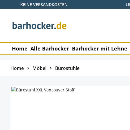
KEINE VERSANDKOSTEN
L
 Hauptinhalt springen
Zur Suche springen
Zur Hauptnavigation springen
Home
Alle Barhocker
Barhocker mit Lehne
Home
Möbel
Bürostühle