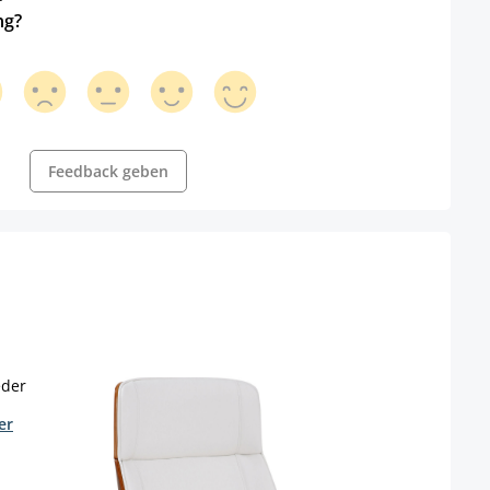
ng?
Feedback geben
er