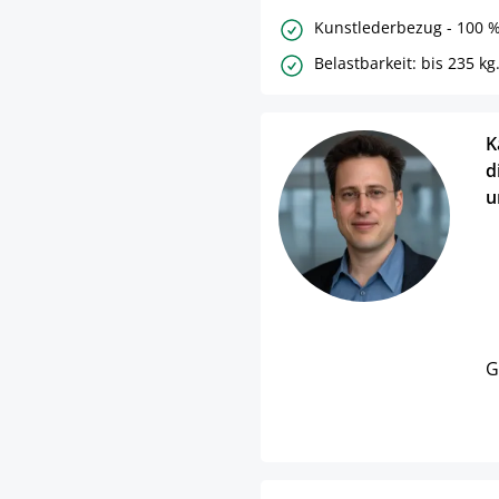
Kunstlederbezug - 100 %
Belastbarkeit: bis 235 kg
K
d
u
G