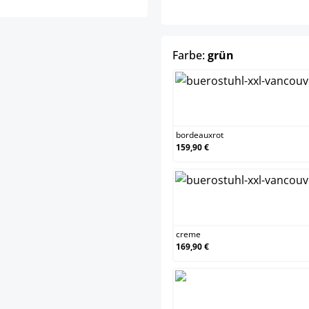
auswählen
Farbe:
grün
bordeau
bordeauxrot
159,90 €
creme
creme
169,90 €
grün