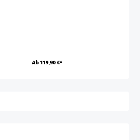
Ab 119,90 €*
Ab 1
Details