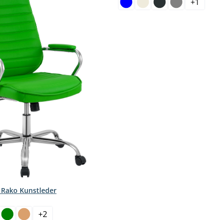
+
1
 Rako Kunstleder
hlen
+
2