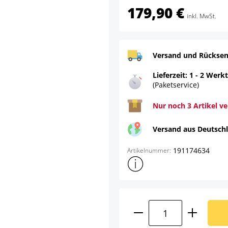
179,90 €
inkl. MwSt.
Versand und Rücksen
Lieferzeit: 1 - 2 Werk
(Paketservice)
Nur noch 3 Artikel v
Versand aus Deutsch
191174634
Artikelnummer:
Weitere Produktinformatione
Produkt Anzahl: G