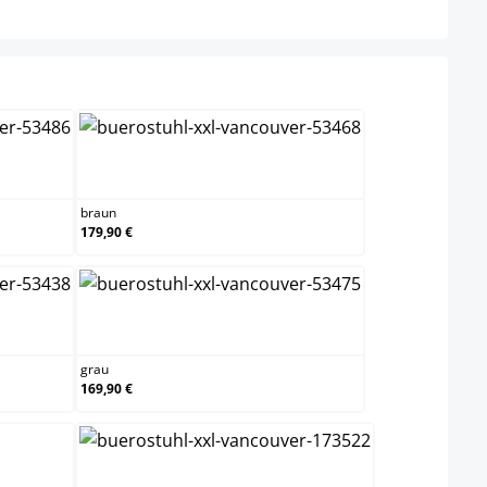
xrot
braun
braun
179,90 €
grau
grau
169,90 €
hellbraun