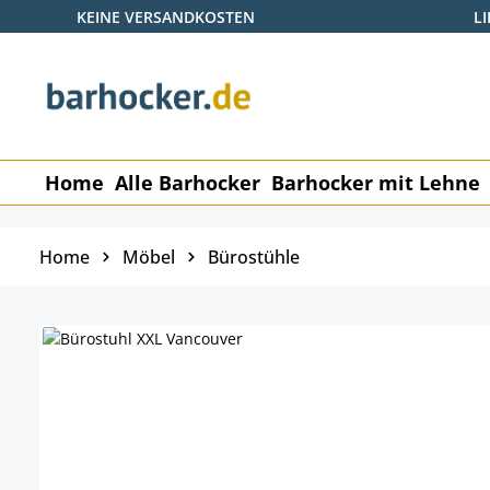
KEINE VERSANDKOSTEN
L
 Hauptinhalt springen
Zur Suche springen
Zur Hauptnavigation springen
Home
Alle Barhocker
Barhocker mit Lehne
Home
Möbel
Bürostühle