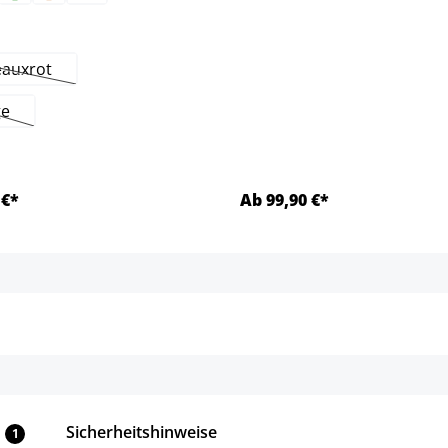
hlen
auxrot
(Diese Option ist zurzeit nicht verfügbar.)
ge
iese Option ist zurzeit nicht verfügbar.)
 €*
Ab 99,90 €*
Details
Details
Sicherheitshinweise
1