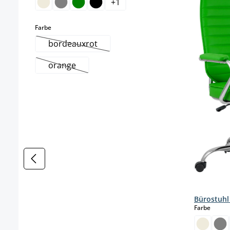
+
1
auswählen
Farbe
bordeauxrot
(Diese Option ist zurzeit nicht verfügbar.)
orange
(Diese Option ist zurzeit nicht verfügbar.)
Bürostuhl
auswä
Farbe