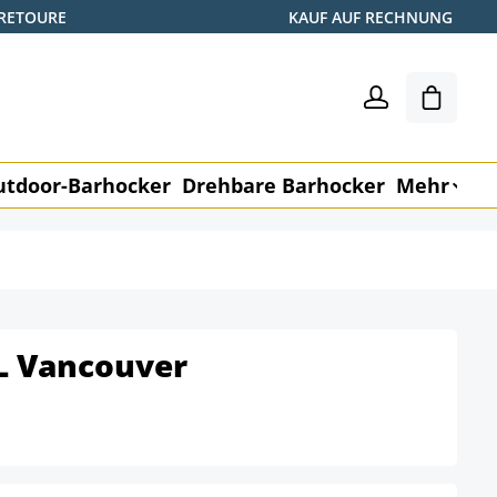
 RETOURE
KAUF AUF RECHNUNG
Warenk
utdoor-Barhocker
Drehbare Barhocker
Mehr
M
L Vancouver