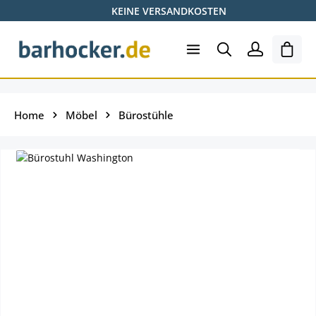
KEINE VERSANDKOSTEN
Zum Hauptinhalt springen
Ware
Home
Möbel
Bürostühle