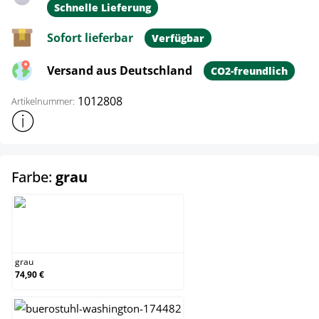
Schnelle Lieferung
Sofort lieferbar
Verfügbar
Versand aus Deutschland
CO2-freundlich
1012808
Artikelnummer:
Weitere Produktinformationen anzeigen
auswählen
Farbe:
grau
grau
grau
74,90 €