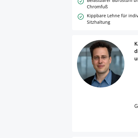
Belastbarer Bürostuhl bi
Chromfuß
Kippbare Lehne für indiv
Sitzhaltung
K
d
u
G