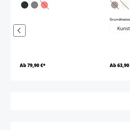
(Diese Option ist zurzeit nicht verfügbar.)
(Diese O
(Di
Grundmater
Kunst
Ab 79,90 €*
Ab 63,90
Details