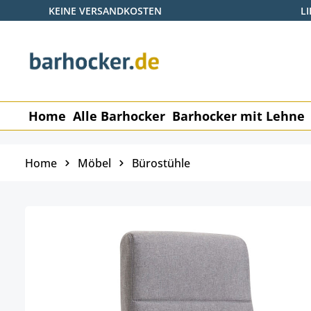
KEINE VERSANDKOSTEN
L
 Hauptinhalt springen
Zur Suche springen
Zur Hauptnavigation springen
Home
Alle Barhocker
Barhocker mit Lehne
Home
Möbel
Bürostühle