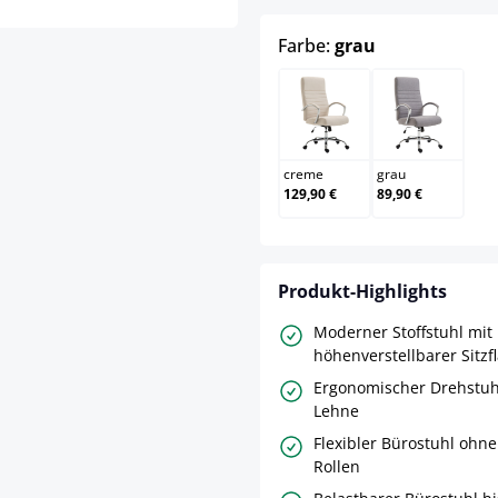
auswählen
Farbe:
grau
creme
grau
creme
grau
129,90 €
89,90 €
Produkt-Highlights
Moderner Stoffstuhl mit
höhenverstellbarer Sitzf
Ergonomischer Drehstuh
Lehne
Flexibler Bürostuhl ohn
Rollen