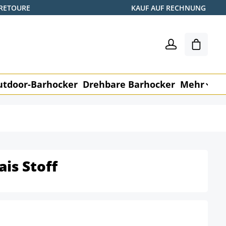
 RETOURE
KAUF AUF RECHNUNG
Warenk
utdoor-Barhocker
Drehbare Barhocker
Mehr
M
ais Stoff