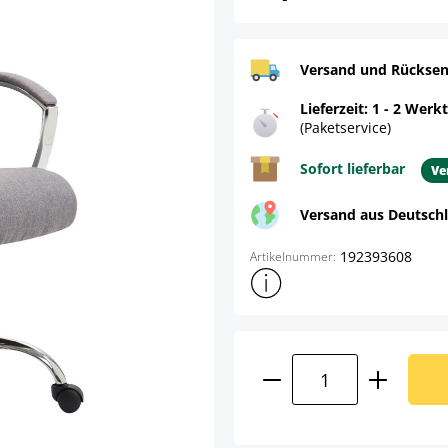
Versand und Rücksen
Lieferzeit: 1 - 2 Werk
(Paketservice)
Sofort lieferbar
Ve
Versand aus Deutsch
192393608
Artikelnummer:
Weitere Produktinformatione
Produkt Anzahl: G