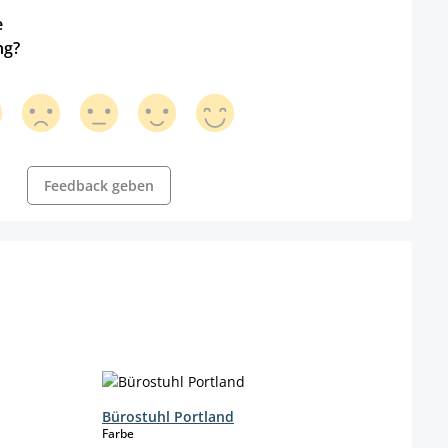
e
ng?
Feedback geben
Bürostuhl Portland
Büro
auswählen
Farbe
Farbe