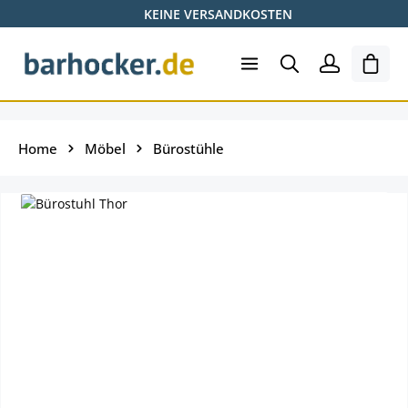
KEINE VERSANDKOSTEN
Zum Hauptinhalt springen
Ware
Home
Möbel
Bürostühle