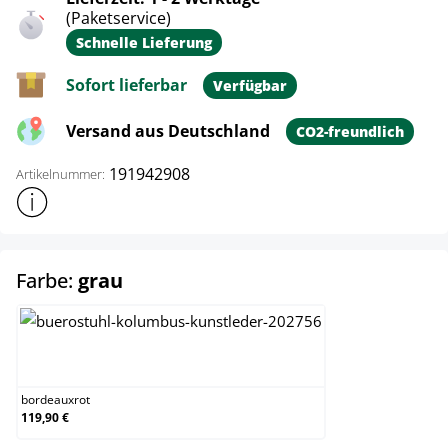
(Paketservice)
Schnelle Lieferung
Sofort lieferbar
Verfügbar
Versand aus Deutschland
CO2-freundlich
191942908
Artikelnummer:
Weitere Produktinformationen anzeigen
auswählen
Farbe:
grau
bordeauxrot
bordeauxrot
119,90 €