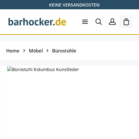
KEINE VERSANDKOSTEN
Zum Hauptinhalt springen
Ware
Home
Möbel
Bürostühle