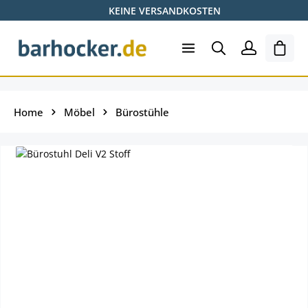
KEINE VERSANDKOSTEN
Zum Hauptinhalt springen
Ware
Home
Möbel
Bürostühle