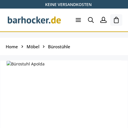
KEINE VERSANDKOSTEN
Zum Hauptinhalt springen
Ware
Home
Möbel
Bürostühle