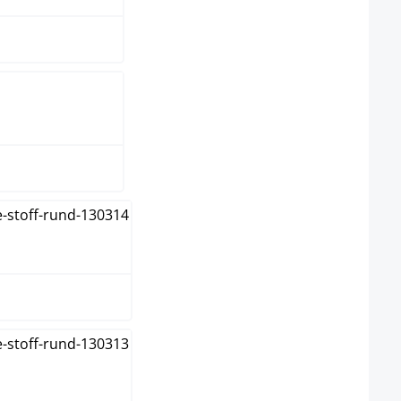
kelgrau
u
ün