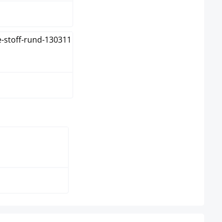
pe
wählen
ura