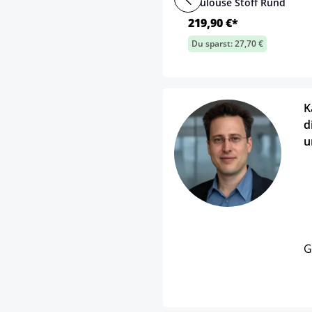
Toulouse Stoff Rund
219,90 €*
Du sparst: 27,70 €
K
d
u
G