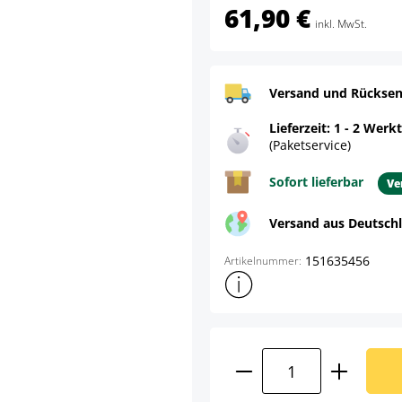
61,90 €
inkl. MwSt.
Versand und Rücksen
Lieferzeit: 1 - 2 Werk
(Paketservice)
Sofort lieferbar
Ve
Versand aus Deutsch
151635456
Artikelnummer:
Weitere Produktinformatione
Produkt Anzahl: G