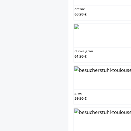
creme
63,90 €
dun
dunkelgrau
61,90 €
gra
grau
59,90 €
gr