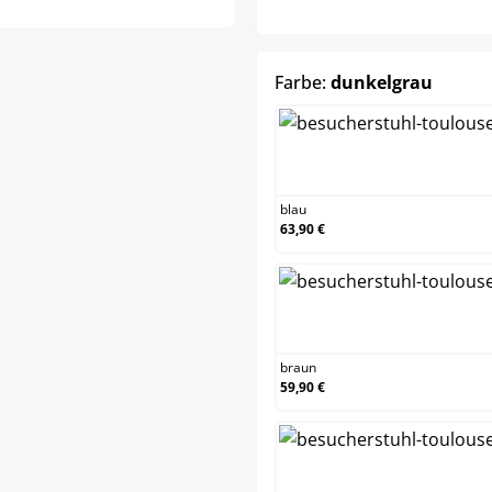
auswä
Farbe:
dunkelgrau
bla
blau
63,90 €
bra
braun
59,90 €
cre