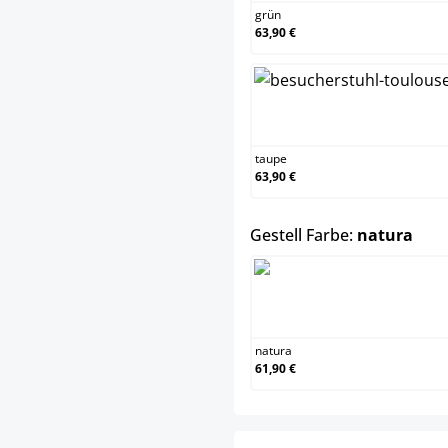
grün
63,90 €
tau
taupe
63,90 €
aus
Gestell Farbe:
natura
nat
natura
61,90 €