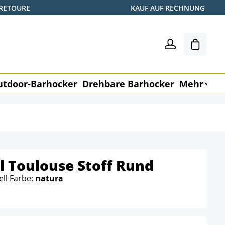
 RETOURE
KAUF AUF RECHNUNG
Warenk
utdoor-Barhocker
Drehbare Barhocker
Mehr
M
l Toulouse Stoff Rund
ell Farbe:
natura