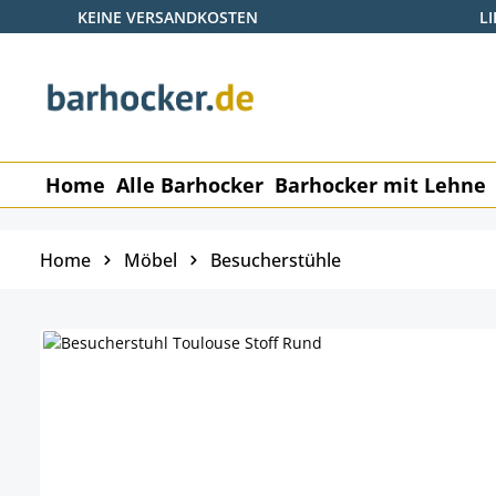
KEINE VERSANDKOSTEN
L
 Hauptinhalt springen
Zur Suche springen
Zur Hauptnavigation springen
Home
Alle Barhocker
Barhocker mit Lehne
Home
Möbel
Besucherstühle