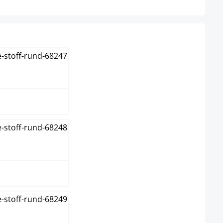
hlen
u
un
me