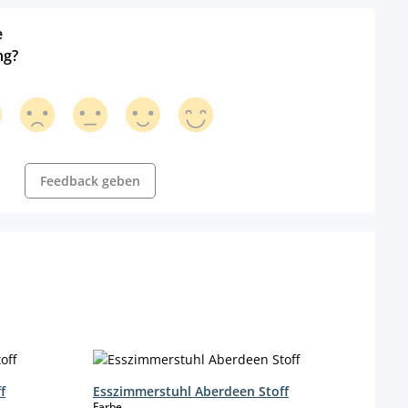
e
ng?
Feedback geben
f
Esszimmerstuhl Aberdeen Stoff
auswählen
Farbe