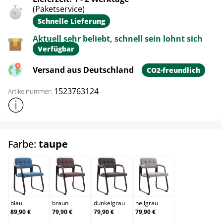
(Paketservice)
Schnelle Lieferung
Aktuell sehr beliebt, schnell sein lohnt sich
Verfügbar
Versand aus Deutschland
CO2-freundlich
1523763124
Artikelnummer:
Weitere Produktinformationen anzeigen
auswählen
Farbe:
taupe
blau
braun
dunkelgrau
hellgrau
blau
braun
dunkelgrau
hellgrau
89,90 €
79,90 €
79,90 €
79,90 €