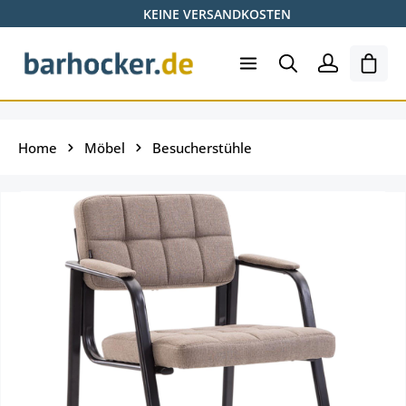
KEINE VERSANDKOSTEN
Zum Hauptinhalt springen
Ware
Home
Möbel
Besucherstühle