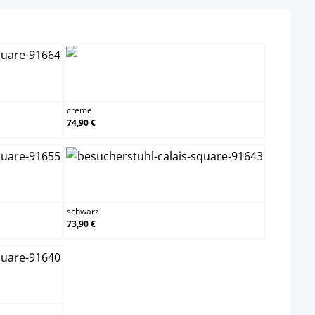
creme
creme
74,90 €
schwarz
schwarz
73,90 €