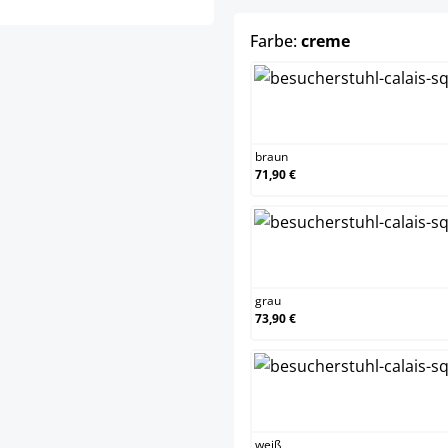
auswählen
Farbe:
creme
braun
braun
71,90 €
grau
grau
73,90 €
weiß
weiß