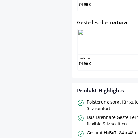
74,90 €
aus
Gestell Farbe:
natura
natura
natura
74,90 €
Produkt-Highlights
Polsterung sorgt für gut
Sitzkomfort.
Das Drehbare Gestell er
flexible Sitzposition.
Gesamt HxBxT: 84 x 48 x