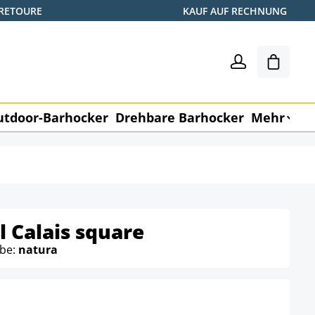
 RETOURE
KAUF AUF RECHNUNG
Warenk
utdoor-Barhocker
Drehbare Barhocker
Mehr
M
 Calais square
rbe:
natura