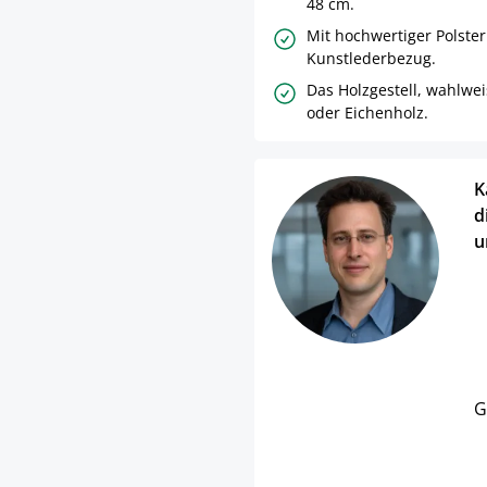
48 cm.
Mit hochwertiger Polste
Kunstlederbezug.
Das Holzgestell, wahlwe
oder Eichenholz.
K
d
u
G