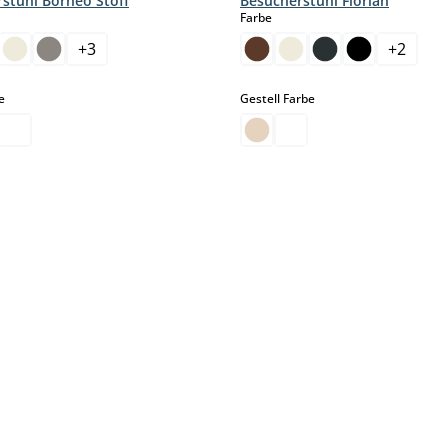
stuhl Borneo Stoff
Besucherstuhl Florian
hlen
auswählen
Farbe
+
3
+
2
auswählen
auswählen
e
Gestell Farbe