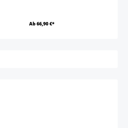
Ab 66,90 €*
Ab 4
Details