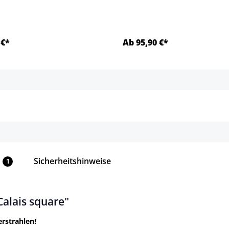
 €*
Ab 95,90 €*
Details
Details
Sicherheitshinweise
1
alais square"
erstrahlen!