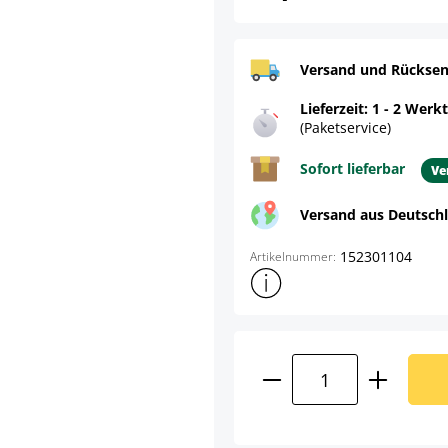
Versand und Rücksen
Lieferzeit: 1 - 2 Werk
(Paketservice)
Sofort lieferbar
Ve
Versand aus Deutsch
152301104
Artikelnummer:
Weitere Produktinformatione
Produkt Anzahl: G