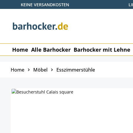
KEINE VERSANDKOSTEN
L
 Hauptinhalt springen
Zur Suche springen
Zur Hauptnavigation springen
Home
Alle Barhocker
Barhocker mit Lehne
Home
Möbel
Esszimmerstühle