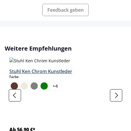
Feedback geben
Produktgalerie überspringen
Weitere Empfehlungen
Stuhl Ken Chrom Kunstleder
auswählen
Farbe
+
4
Ab 56,90 €*