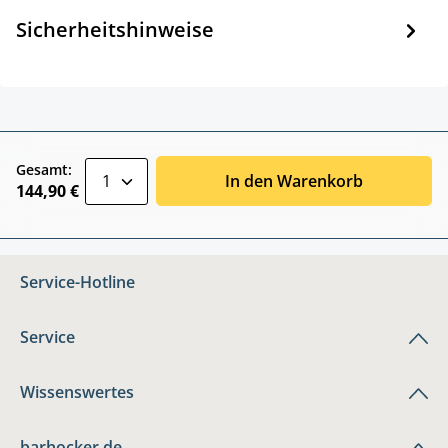
Sicherheitshinweise
zentheme.component.product.quantitySele
Gesamt:
In den Warenkorb
144,90 €
Service-Hotline
Service
Wissenswertes
barhocker.de