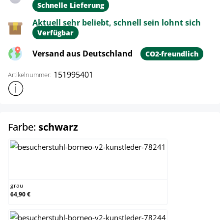
Schnelle Lieferung
Aktuell sehr beliebt, schnell sein lohnt sich
Verfügbar
Versand aus Deutschland
CO2-freundlich
151995401
Artikelnummer:
Weitere Produktinformationen anzeigen
auswählen
Farbe:
schwarz
grau
grau
64,90 €