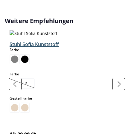
Produktgalerie überspringen
Weitere Empfehlungen
Stuhl Sofia Kunststoff
auswählen
Farbe
auswählen
Farbe
weiß
(Diese Option ist zurzeit nicht verfügbar.)
auswählen
Gestell Farbe