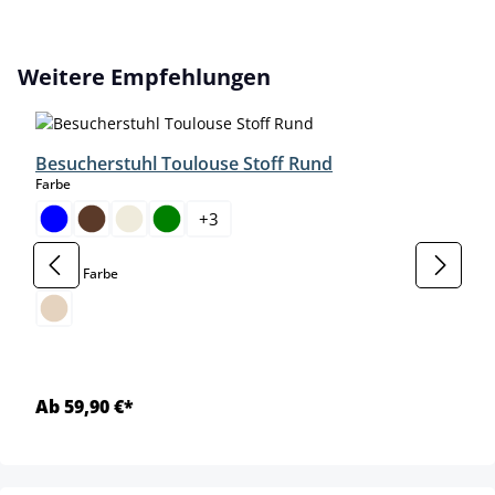
Produktgalerie überspringen
Weitere Empfehlungen
Besucherstuhl Toulouse Stoff Rund
auswählen
Farbe
+
3
auswählen
Gestell Farbe
Ab 59,90 €*