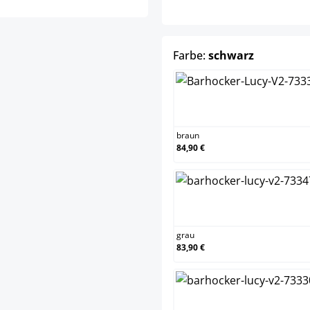
auswähle
Farbe:
schwarz
braun
braun
84,90 €
grau
grau
83,90 €
weiß