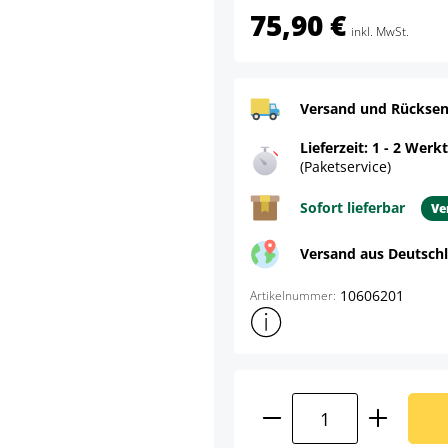
75,90 €
inkl. MwSt.
Versand und Rücksen
Lieferzeit: 1 - 2 Werk
(Paketservice)
Sofort lieferbar
Ve
Versand aus Deutsch
10606201
Artikelnummer:
Weitere Produktinformatione
Produkt Anzahl: G