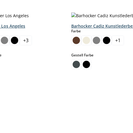
 Los Angeles
Barhocker Cadiz Kunstlederb
hlen
auswählen
Farbe
+
3
+
1
auswählen
auswählen
e
Gestell Farbe