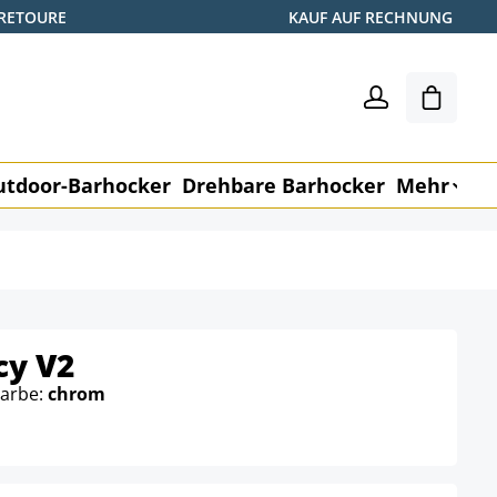
 RETOURE
KAUF AUF RECHNUNG
Warenk
utdoor-Barhocker
Drehbare Barhocker
Mehr
M
cy V2
Farbe:
chrom