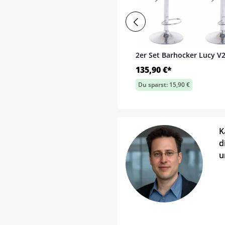
2er Set Barhocker Lucy V
135,90 €*
Du sparst: 15,90 €
K
d
u