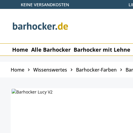
KEINE VERSANDKOSTEN
L
 Hauptinhalt springen
Zur Suche springen
Zur Hauptnavigation springen
Home
Alle Barhocker
Barhocker mit Lehne
Home
Wissenswertes
Barhocker-Farben
Bar