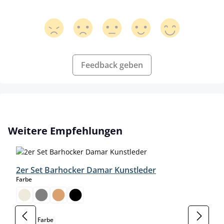
Feedback geben
Produktgalerie überspringen
Weitere Empfehlungen
2er Set Barhocker Damar Kunstleder
auswählen
Farbe
auswählen
Gestell Farbe