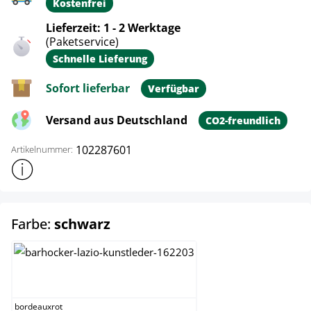
Kostenfrei
Lieferzeit: 1 - 2 Werktage
(Paketservice)
Schnelle Lieferung
Sofort lieferbar
Verfügbar
Versand aus Deutschland
CO2-freundlich
102287601
Artikelnummer:
Weitere Produktinformationen anzeigen
auswählen
Farbe:
schwarz
bordeauxrot
bordeauxrot