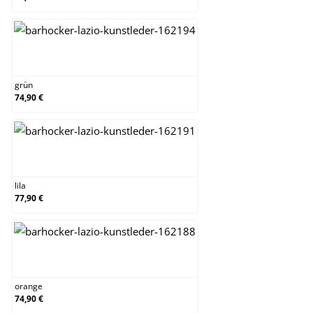
grün
grün
74,90 €
lila
lila
77,90 €
orange
orange
74,90 €