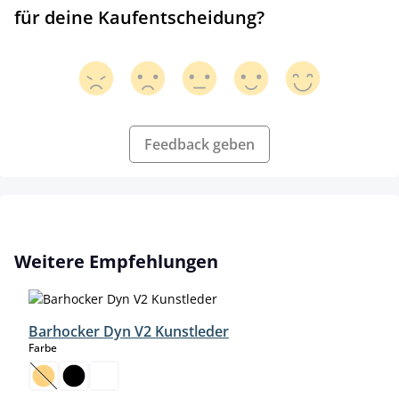
für deine Kaufentscheidung?
Feedback geben
Produktgalerie überspringen
Weitere Empfehlungen
Barhocker Dyn V2 Kunstleder
auswählen
Farbe
(Diese Option ist zurzeit nicht verfügbar.)