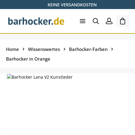
KEINE VERSANDKOSTEN
Zum Hauptinhalt springen
Ware
Home
Wissenswertes
Barhocker-Farben
Barhocker in Orange