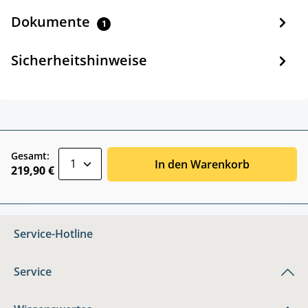
Dokumente
1
Sicherheitshinweise
zentheme.component.product.quantitySele
Gesamt:
In den Warenkorb
219,90 €
Service-Hotline
Service