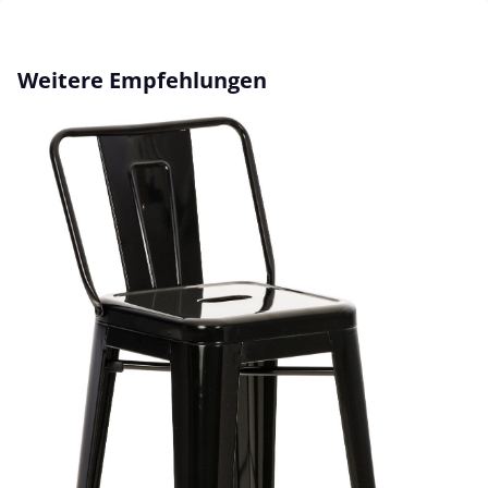
Produktgalerie überspringen
Weitere Empfehlungen