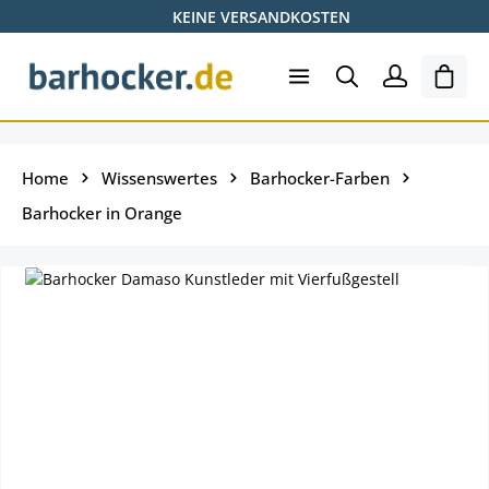
KEINE VERSANDKOSTEN
Zum Hauptinhalt springen
Ware
Home
Wissenswertes
Barhocker-Farben
Barhocker in Orange