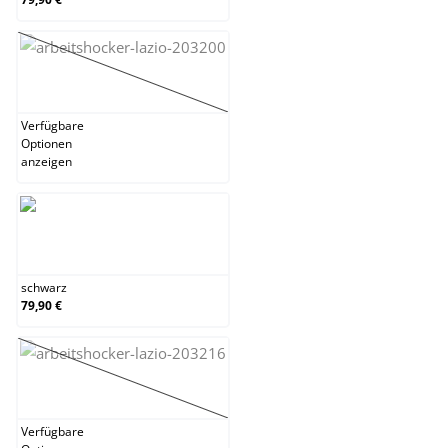
rot
(Diese Option ist zurzeit nicht verfügbar.)
Verfügbare
Optionen
anzeigen
schwarz
schwarz
79,90 €
taupe
(Diese Option ist zurzeit nicht verfügbar.)
Verfügbare