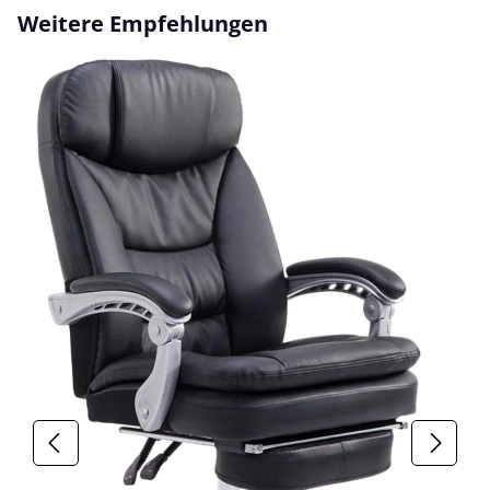
Produktgalerie überspringen
Weitere Empfehlungen