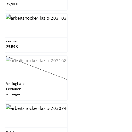
75,90 €
creme
creme
79,90 €
dunkelgrau
(Diese Option ist zurzeit nicht verfügbar.)
Verfügbare
Optionen
anzeigen
grau
grau