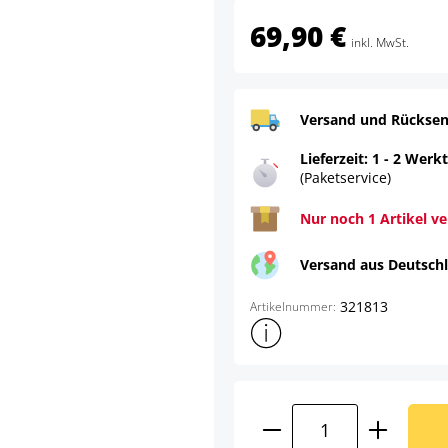
69,90 €
inkl. MwSt.
Versand und Rücksen
Lieferzeit: 1 - 2 Werk
(Paketservice)
Nur noch 1 Artikel v
Versand aus Deutsch
321813
Artikelnummer:
Weitere Produktinformatione
Produkt Anzahl: G