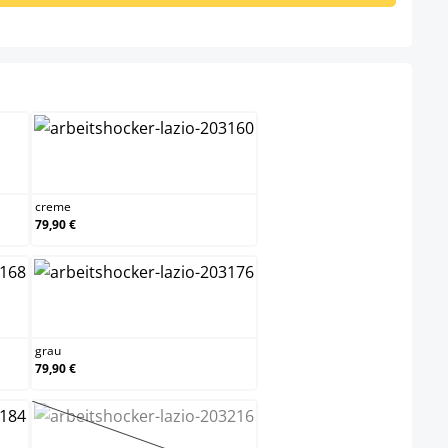
creme
creme
79,90 €
u
grau
grau
79,90 €