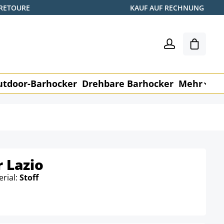
 RETOURE
KAUF AUF RECHNUNG
Shoppin
utdoor-Barhocker
Drehbare Barhocker
Mehr
M
 Lazio
rial:
Stoff