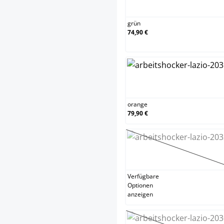
grün
grün
74,90 €
orange
orange
79,90 €
schwarz
(Diese Option
Verfügbare
Optionen
anzeigen