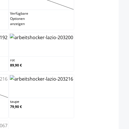
lila
(Diese Option ist zurzeit nicht verfügbar.)
Verfügbare
Optionen
anzeigen
rot
rot
89,90 €
taupe
 ist zurzeit nicht verfügbar.)
taupe
79,90 €