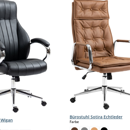
Bürostuhl Sotira Echtleder
 Wigan
auswählen
Farbe
hlen