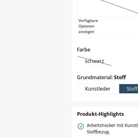
weiß
(Diese Option
Verfügbare
Optionen
anzeigen
auswählen
Farbe
schwarz
(Diese Option ist zurz
ausw
Grundmaterial:
Stoff
Kunstleder
Stoff
Produkt-Highlights
Arbeitshocker mit Kunst
Stoffbezug.