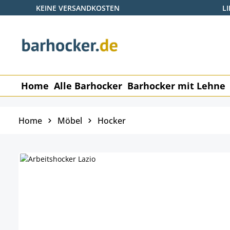
KEINE VERSANDKOSTEN
L
 Hauptinhalt springen
Zur Suche springen
Zur Hauptnavigation springen
Home
Alle Barhocker
Barhocker mit Lehne
Home
Möbel
Hocker