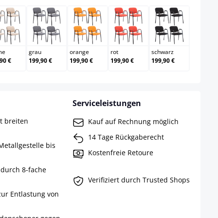
creme
grau
orange
rot
schwarz
me
grau
orange
rot
schwarz
90 €
199,90 €
199,90 €
199,90 €
199,90 €
Serviceleistungen
t breiten
Kauf auf Rechnung möglich
14 Tage Rückgaberecht
etallgestelle bis
Kostenfreie Retoure
 durch 8-fache
Verifiziert durch Trusted Shops
ur Entlastung von