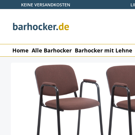
KEINE VERSANDKOSTEN
L
 Hauptinhalt springen
Zur Suche springen
Zur Hauptnavigation springen
Home
Alle Barhocker
Barhocker mit Lehne