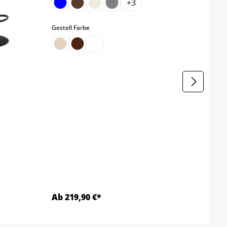
+
3
Gestel
auswählen
Gestell Farbe
Ab 219,90 €*
Ab 1