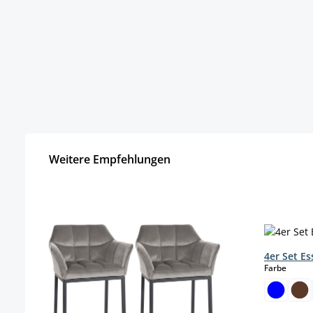
Weitere Empfehlungen
Produktgalerie überspringen
4er Set E
auswä
Farbe