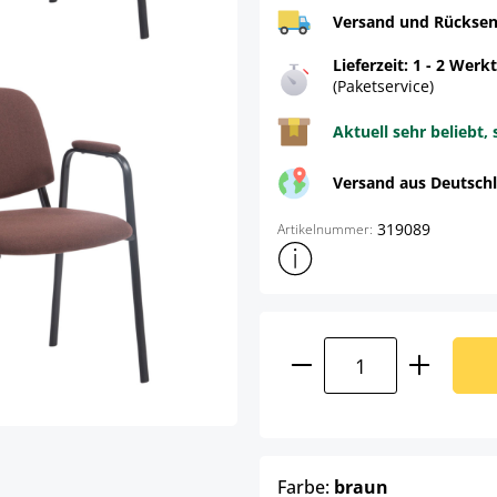
Versand und Rücksen
Lieferzeit: 1 - 2 Werk
(Paketservice)
Aktuell sehr beliebt, 
Versand aus Deutsch
319089
Artikelnummer:
Weitere Produktinformatione
Produkt Anzahl: G
auswählen
Farbe:
braun