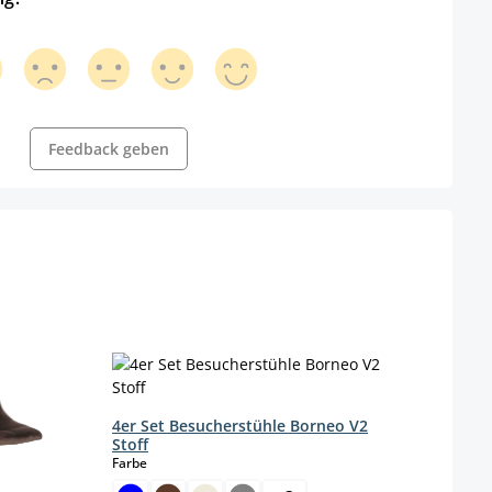
Feedback geben
2er S
Farbe
4er Set Besucherstühle Borneo V2
Stoff
auswählen
Farbe