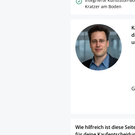
Integrierte Kunststoff-
Kratzer am Boden
K
d
u
G
Wie hilfreich ist diese Seit
für deine Kaufentscheidu