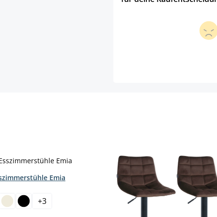
sszimmerstühle Emia
hlen
+
3