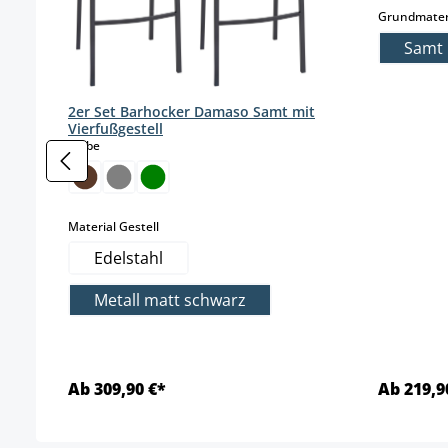
Grundmater
Samt
2er Set Barhocker Damaso Samt mit
Vierfußgestell
auswählen
Farbe
auswählen
Material Gestell
Edelstahl
Metall matt schwarz
Ab 309,90 €*
Ab 219,9