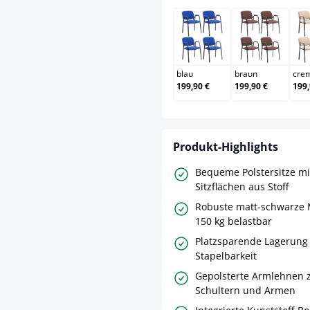
blau
braun
blau
braun
cre
199,90 €
199,90 €
199,
Produkt-Highlights
Bequeme Polstersitze mi
Sitzflächen aus Stoff
Robuste matt-schwarze M
150 kg belastbar
Platzsparende Lagerung
Stapelbarkeit
Gepolsterte Armlehnen z
Schultern und Armen