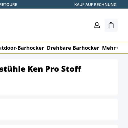
 RETOURE
KAUF AUF RECHNUNG
Warenk
utdoor-Barhocker
Drehbare Barhocker
Mehr
M
lstühle Ken Pro Stoff