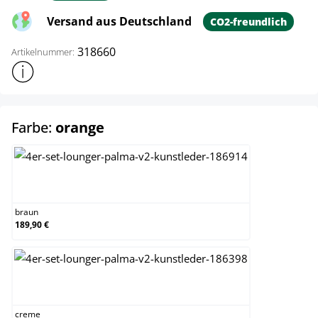
Versand aus Deutschland
CO2-freundlich
318660
Artikelnummer:
Weitere Produktinformationen anzeigen
auswählen
Farbe:
orange
braun
braun
189,90 €
creme
creme