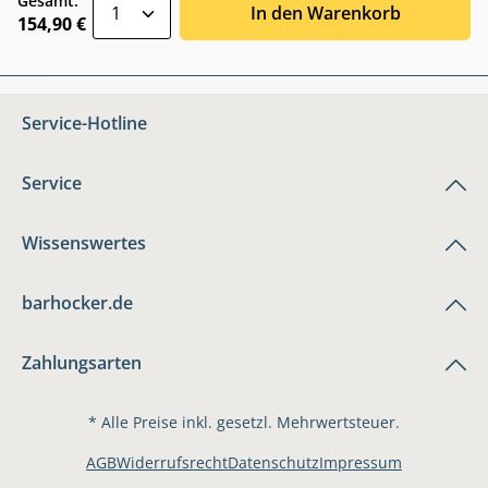
zentheme.component.product.quantitySele
Gesamt:
In den Warenkorb
154,90 €
Service-Hotline
Service
Wissenswertes
barhocker.de
Zahlungsarten
* Alle Preise inkl. gesetzl. Mehrwertsteuer.
AGB
Widerrufsrecht
Datenschutz
Impressum