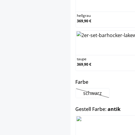
hell
hellgrau
369,90 €
tau
taupe
369,90 €
auswählen
Farbe
schwarz
(Diese Option ist zurz
auswä
Gestell Farbe:
antik
anti