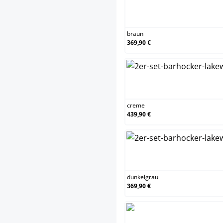
bra
braun
369,90 €
cre
creme
439,90 €
dunk
dunkelgrau
369,90 €