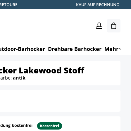
 RETOURE
KAUF AUF RECHNUNG
Warenk
utdoor-Barhocker
Drehbare Barhocker
Mehr
M
cker Lakewood Stoff
Farbe:
antik
dung kostenfrei
Kostenfrei