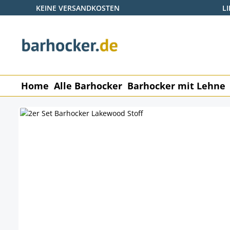
KEINE VERSANDKOSTEN
L
 Hauptinhalt springen
Zur Suche springen
Zur Hauptnavigation springen
Home
Alle Barhocker
Barhocker mit Lehne