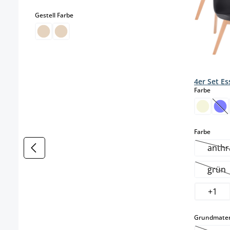
auswählen
Gestell Farbe
4er Set E
auswä
Farbe
(Di
auswä
Farbe
anthr
(
grün
(Die
+
1
Grundmater