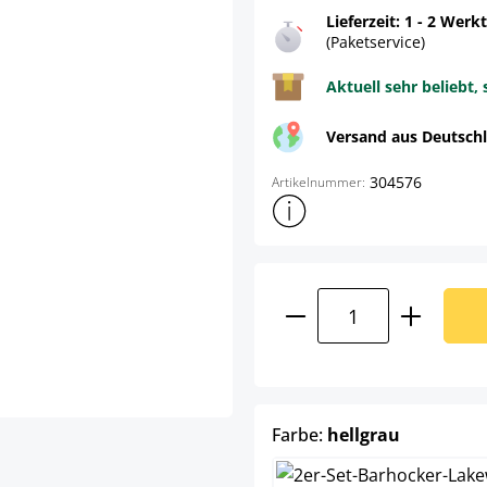
Lieferzeit: 1 - 2 Werk
(Paketservice)
Aktuell sehr beliebt, 
Versand aus Deutsch
304576
Artikelnummer:
Weitere Produktinformatione
Produkt Anzahl: G
auswähle
Farbe:
hellgrau