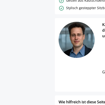
Gestell aus Kautschukho
Stylisch gesteppter Sitz
K
d
u
G
Wie hilfreich ist diese Seit