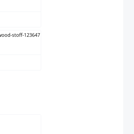
grau
pe
eit nicht verfügbar.)
hlen
k