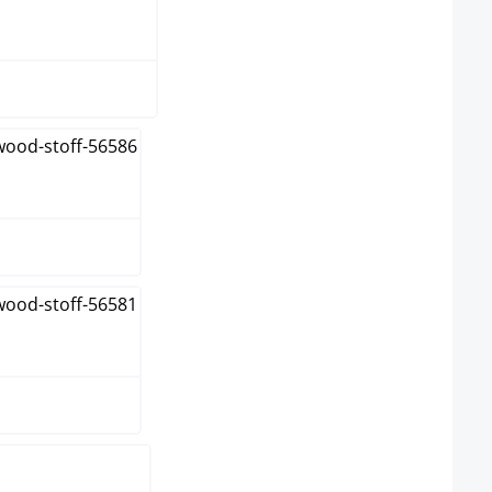
un
me
elgrau