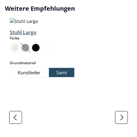
Produktgalerie überspringen
Weitere Empfehlungen
Stuhl Largo
auswählen
Farbe
(Diese Option ist zurzeit nicht verfügbar.)
auswählen
Grundmaterial
Kunstleder
Samt