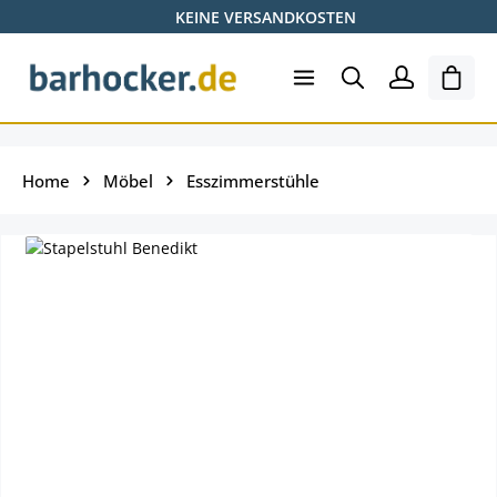
KEINE VERSANDKOSTEN
Zum Hauptinhalt springen
Ware
Home
Möbel
Esszimmerstühle