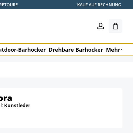
 RETOURE
KAUF AUF RECHNUNG
Warenk
utdoor-Barhocker
Drehbare Barhocker
Mehr
M
ora
l:
Kunstleder