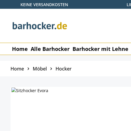
KEINE VERSANDKOSTEN
L
 Hauptinhalt springen
Zur Suche springen
Zur Hauptnavigation springen
Home
Alle Barhocker
Barhocker mit Lehne
Home
Möbel
Hocker