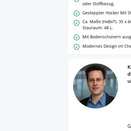
oder Stoffbezug.
Gesteppter Hocker Mit 
Ca. Maße (HxBxT): 35 x 6
Stauraum: 48 L.
Mit Bodenschonern ausge
Modernes Design im Chest
K
d
u
G