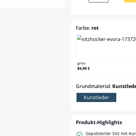
auswählen
Farbe:
rot
grau
grau
84,90 €
Grundmaterial:
Kunstled
Kunstleder
Produkt-Highlights
Gepolsterter Sitz mit Ku