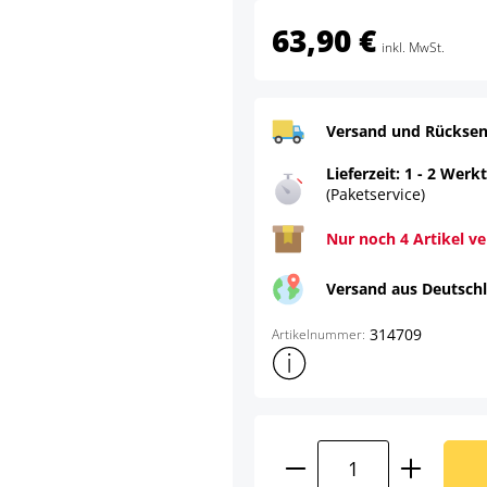
63,90 €
inkl. MwSt.
Versand und Rücksen
Lieferzeit: 1 - 2 Werk
(Paketservice)
Nur noch 4 Artikel v
Versand aus Deutsch
314709
Artikelnummer:
Weitere Produktinformatione
Produkt Anzahl: G