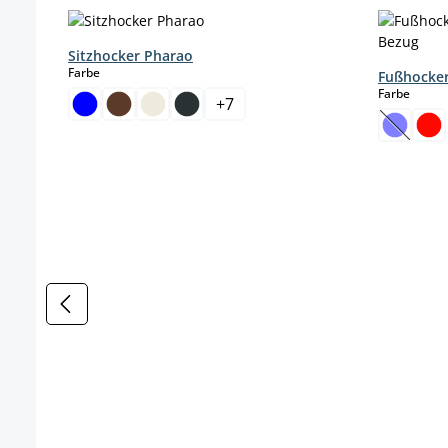
Produktgalerie überspringen
Sitzhocker Pharao
auswählen
Farbe
Fußhocker
auswä
Farbe
+
7
(Diese O