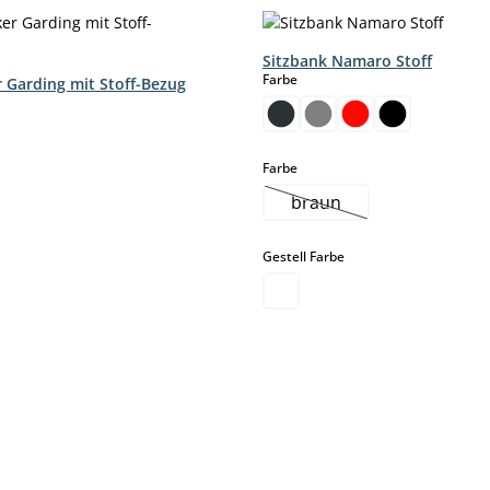
Sitzbank Namaro Stoff
auswählen
Farbe
 Garding mit Stoff-Bezug
hlen
ption ist zurzeit nicht verfügbar.)
auswählen
Farbe
braun
(Diese Option ist zurzei
auswählen
Gestell Farbe