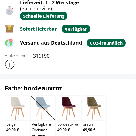
Lieferzeit: 1 - 2 Werktage
(Paketservice)
Schnelle Lieferung
Sofort lieferbar
Verfügbar
Versand aus Deutschland
CO2-freundlich
316190
Artikelnummer:
Weitere Produktinformationen anzeigen
auswählen
Farbe:
bordeauxrot
beige
blau
bordeauxrot
braun
(Diese Option ist zurzeit nicht verfügbar.)
beige
Verfügbare
bordeauxrot
braun
49,90 €
Optionen
49,90 €
49,90 €
anzeigen