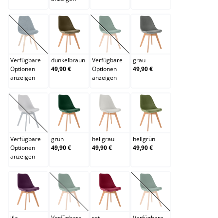
dunkelblau
dunkelbraun
dunkelgrau
grau
(Diese Option ist zurzeit nicht verfügbar.)
(Diese Option ist zurzeit nicht verfügb
Verfügbare
dunkelbraun
Verfügbare
grau
Optionen
49,90 €
Optionen
49,90 €
anzeigen
anzeigen
grau/grau
grün
hellgrau
hellgrün
(Diese Option ist zurzeit nicht verfügbar.)
Verfügbare
grün
hellgrau
hellgrün
Optionen
49,90 €
49,90 €
49,90 €
anzeigen
lila
orange
rot
schwarz
(Diese Option ist zurzeit nicht verfügbar.)
(Diese Option ist zurzei
lila
Verfügbare
rot
Verfügbare