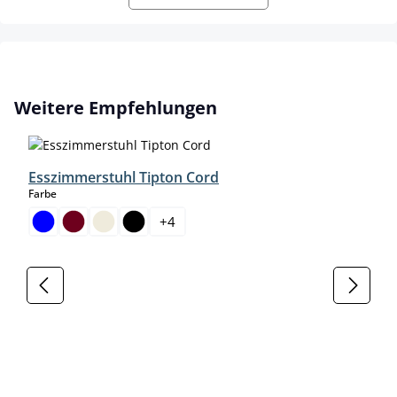
Produktgalerie überspringen
Weitere Empfehlungen
Esszimmerstuhl Tipton Cord
auswählen
Farbe
+
4