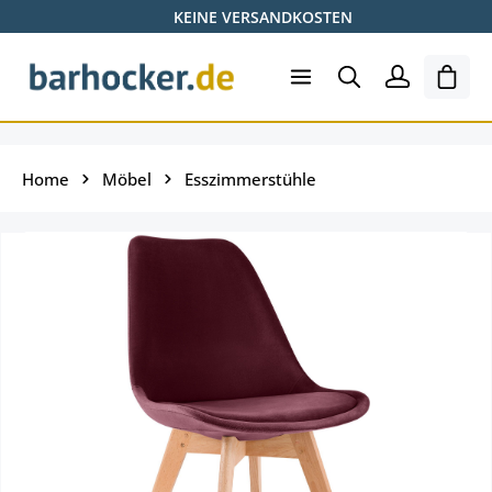
KEINE VERSANDKOSTEN
Zum Hauptinhalt springen
Ware
Home
Möbel
Esszimmerstühle