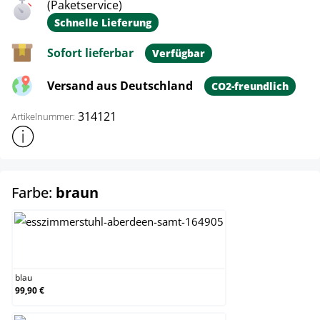
(Paketservice)
Schnelle Lieferung
Sofort lieferbar
Verfügbar
Versand aus Deutschland
CO2-freundlich
314121
Artikelnummer:
Weitere Produktinformationen anzeigen
auswählen
Farbe:
braun
blau
blau
99,90 €