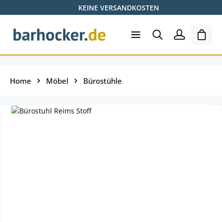
KEINE VERSANDKOSTEN
Zum Hauptinhalt springen
Ware
Home
Möbel
Bürostühle