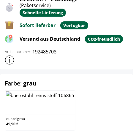
(Paketservice)
Schnelle Lieferung
Sofort lieferbar
Verfügbar
Versand aus Deutschland
CO2-freundlich
192485708
Artikelnummer:
Weitere Produktinformationen anzeigen
auswählen
Farbe:
grau
dunkelgrau
dunkelgrau
49,90 €