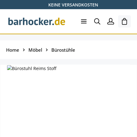
KEINE VERSANDKOSTEN
Zum Hauptinhalt springen
Ware
Home
Möbel
Bürostühle