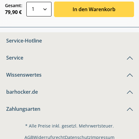
zentheme.component.product.quantitySele
Gesamt:
In den Warenkorb
79,90 €
Service-Hotline
Service
Wissenswertes
barhocker.de
Zahlungsarten
* Alle Preise inkl. gesetzl. Mehrwertsteuer.
AGB
Widerrufsrecht
Datenschutz
Impressum