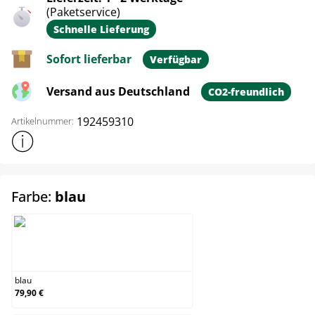
(Paketservice)
Schnelle Lieferung
Sofort lieferbar
Verfügbar
Versand aus Deutschland
CO2-freundlich
192459310
Artikelnummer:
Weitere Produktinformationen anzeigen
auswählen
Farbe:
blau
blau
blau
79,90 €