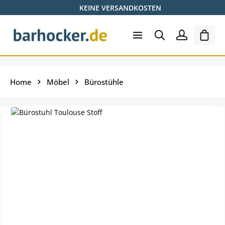
KEINE VERSANDKOSTEN
Zum Hauptinhalt springen
Shopp
Home
Möbel
Bürostühle