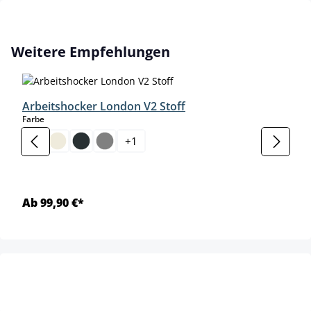
Produktgalerie überspringen
Weitere Empfehlungen
Arbeitshocker London V2 Stoff
auswählen
Farbe
+
1
Ab 99,90 €*