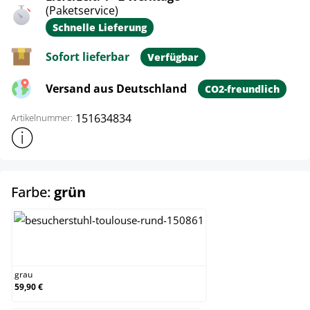
(Paketservice)
Schnelle Lieferung
Sofort lieferbar
Verfügbar
Versand aus Deutschland
CO2-freundlich
151634834
Artikelnummer:
Weitere Produktinformationen anzeigen
auswählen
Farbe:
grün
grau
grau
59,90 €