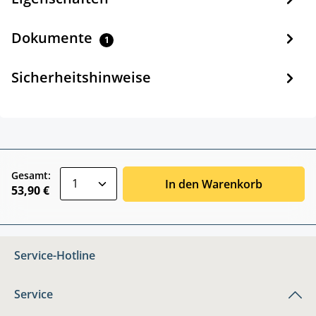
Dokumente
1
Sicherheitshinweise
zentheme.component.product.quantitySele
Gesamt:
In den Warenkorb
53,90 €
Service-Hotline
Service