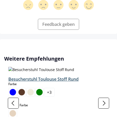
Feedback geben
Produktgalerie überspringen
Weitere Empfehlungen
Besucherstuhl Toulouse Stoff Rund
auswählen
Farbe
+
3
auswählen
Gestell Farbe