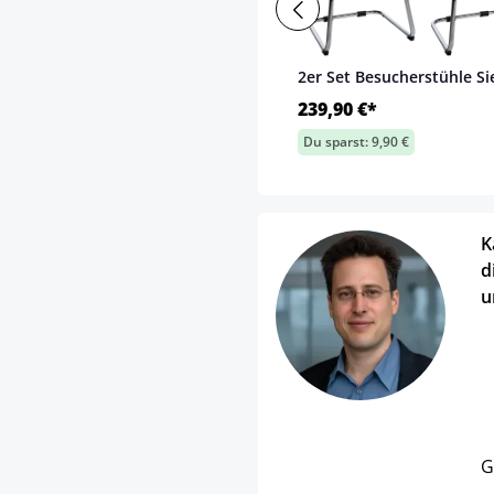
2er Set Besucherstühle Si
239,90 €*
Du sparst: 9,90 €
K
d
u
G