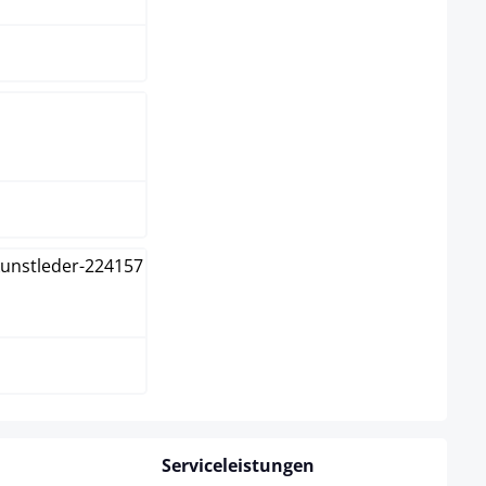
warz
ß
Serviceleistungen