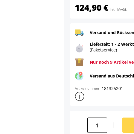
124,90 €
inkl. MwSt.
Versand und Rücksen
Lieferzeit: 1 - 2 Werk
(Paketservice)
Nur noch 9 Artikel v
Versand aus Deutsch
181325201
Artikelnummer:
Weitere Produktinformatione
Produkt Anzahl: G