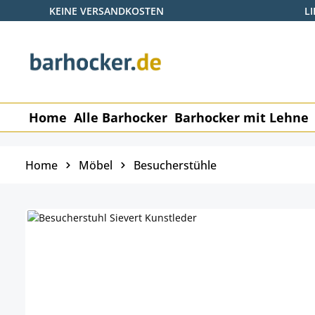
KEINE VERSANDKOSTEN
L
 Hauptinhalt springen
Zur Suche springen
Zur Hauptnavigation springen
Home
Alle Barhocker
Barhocker mit Lehne
Home
Möbel
Besucherstühle