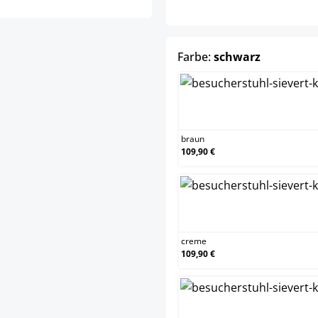
auswähle
Farbe:
schwarz
brau
braun
109,90 €
cre
creme
109,90 €
gra