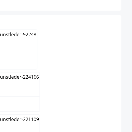
n
n
me
u