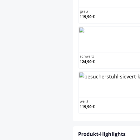
grau
119,90 €
sch
schwarz
124,90 €
wei
weiß
119,90 €
Produkt-Highlights