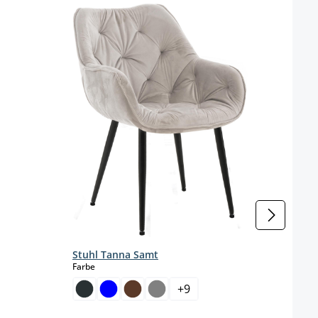
urzeit nicht verfügbar.)
Stuhl Tanna Samt
auswählen
Farbe
Besu
Kuns
+
9
Farbe