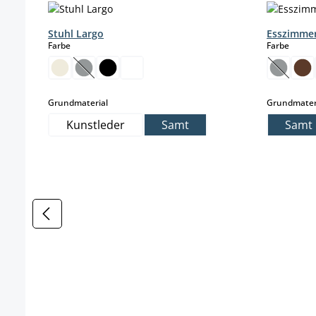
Stuhl Largo
Esszimme
auswählen
auswä
Farbe
Farbe
(Diese Option ist zurzeit nicht verfügbar.)
(Diese O
auswählen
Grundmaterial
Grundmater
Kunstleder
Samt
Samt