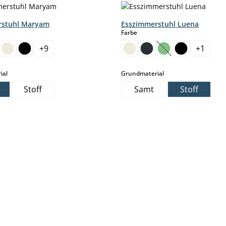
rstuhl Maryam
Esszimmerstuhl Luena
hlen
auswählen
Farbe
+
9
+
1
ption ist zurzeit nicht verfügbar.)
(Diese Option ist z
auswählen
auswählen
ial
Grundmaterial
Stoff
Samt
Stoff