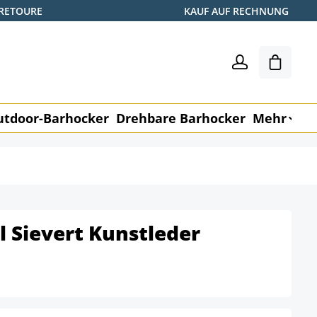
 RETOURE
KAUF AUF RECHNUNG
Warenk
utdoor-Barhocker
Drehbare Barhocker
Mehr
M
 Sievert Kunstleder