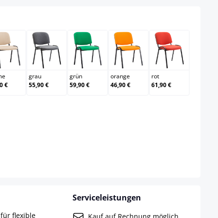
creme
grau
grün
orange
rot
me
grau
grün
orange
rot
0 €
55,90 €
59,90 €
46,90 €
61,90 €
Serviceleistungen
für flexible
Kauf auf Rechnung möglich