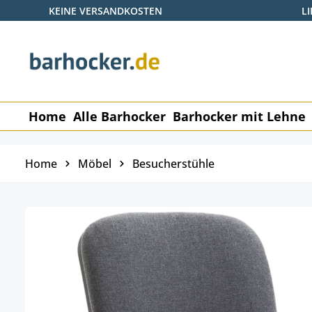
KEINE VERSANDKOSTEN
L
 Hauptinhalt springen
Zur Suche springen
Zur Hauptnavigation springen
Home
Alle Barhocker
Barhocker mit Lehne
Home
Möbel
Besucherstühle