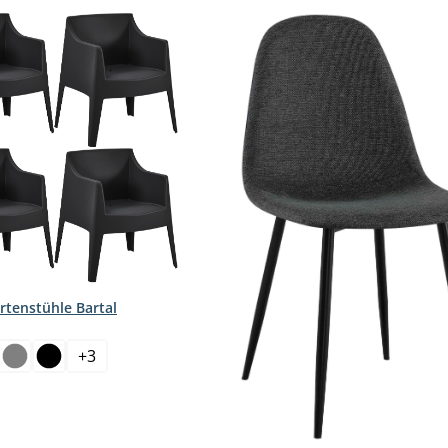
rtenstühle Bartal
hlen
+
3