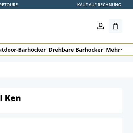
 RETOURE
KAUF AUF RECHNUNG
Warenk
utdoor-Barhocker
Drehbare Barhocker
Mehr
M
l Ken