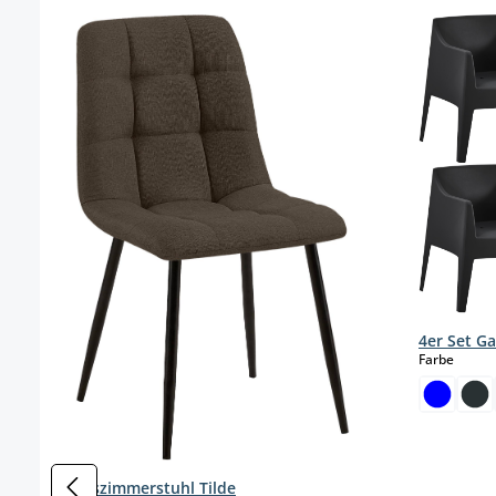
Produktgalerie überspringen
4er Set Ga
auswä
Farbe
Esszimmerstuhl Tilde