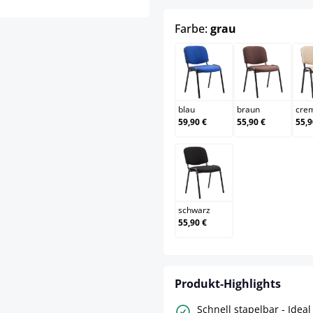
auswählen
Farbe:
grau
blau
braun
blau
braun
cre
59,90 €
55,90 €
55,9
schwarz
schwarz
55,90 €
Produkt-Highlights
Schnell stapelbar - Ideal 