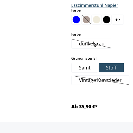
Esszimmerstuhl Napier
auswählen
Farbe
+
7
(Diese Option ist zurzei
auswählen
Farbe
dunkelgrau
(Diese Option ist zur
auswählen
Grundmaterial
Samt
Stoff
Vintage Kunstleder
(Diese Option ist
*
Ab 35,90 €*
Details
Details