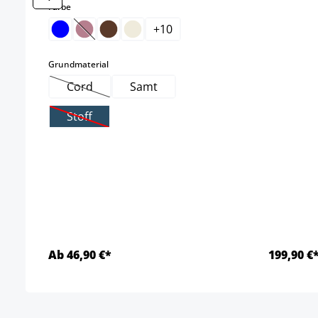
auswählen
Farbe
+
10
(Diese Option ist zurzeit nicht verfügbar.)
auswählen
Grundmaterial
Cord
Samt
(Diese Option ist zurzeit nicht verfügbar.)
Stoff
(Diese Option ist zurzeit nicht verfügbar.)
Ab 46,90 €*
199,90 €
Details