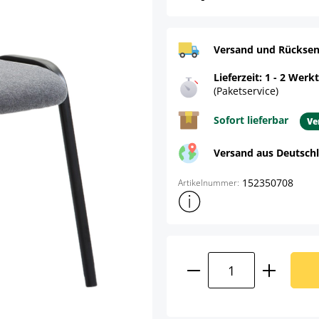
Versand und Rücksen
Lieferzeit: 1 - 2 Werk
(Paketservice)
Sofort lieferbar
Ve
Versand aus Deutsch
152350708
Artikelnummer:
Weitere Produktinformatione
Produkt Anzahl: G