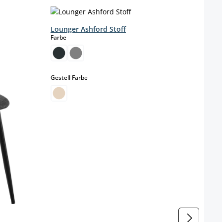
Lounger Ashford Stoff
Essz
auswählen
Farbe
Farbe
auswählen
Gestell Farbe