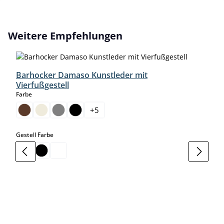
Produktgalerie überspringen
Weitere Empfehlungen
Barhocker Damaso Kunstleder mit
Vierfußgestell
auswählen
Farbe
+
5
auswählen
Gestell Farbe