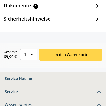
Dokumente
1
Sicherheitshinweise
zentheme.component.product.quantitySele
Gesamt:
In den Warenkorb
69,90 €
Service-Hotline
Service
Wissenswertes