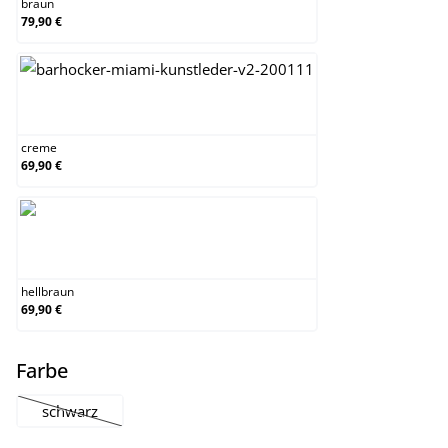
braun
79,90 €
creme
creme
69,90 €
hellbraun
hellbraun
69,90 €
auswählen
Farbe
schwarz
(Diese Option ist zurzeit nicht verfügbar.)