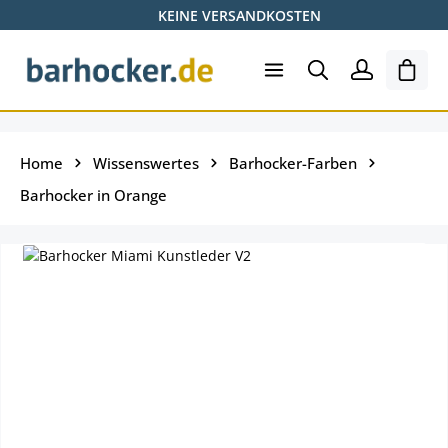
KEINE VERSANDKOSTEN
Zum Hauptinhalt springen
Ware
Home
Wissenswertes
Barhocker-Farben
Barhocker in Orange