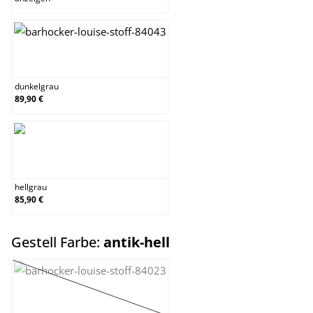
dunkelgrau
dunkelgrau
89,90 €
hellgrau
hellgrau
85,90 €
auswählen
Gestell Farbe:
antik-hell
antik
(Diese Option ist zurzeit nicht verfügbar.)