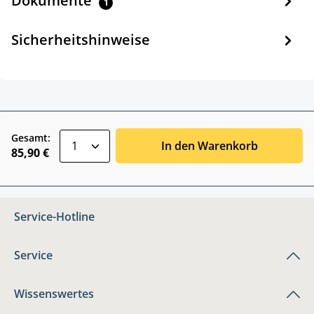
Dokumente
1
Sicherheitshinweise
zentheme.component.product.quantitySele
Gesamt:
In den Warenkorb
85,90 €
Service-Hotline
Service
Wissenswertes