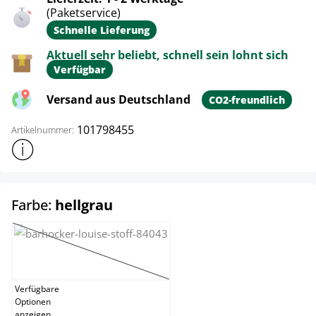
(Paketservice)
Schnelle Lieferung
Aktuell sehr beliebt, schnell sein lohnt sich
Verfügbar
Versand aus Deutschland
CO2-freundlich
101798455
Artikelnummer:
Weitere Produktinformationen anzeigen
auswählen
Farbe:
hellgrau
creme
(Diese Option ist zurzeit nicht verfügbar.)
Verfügbare
Optionen
anzeigen