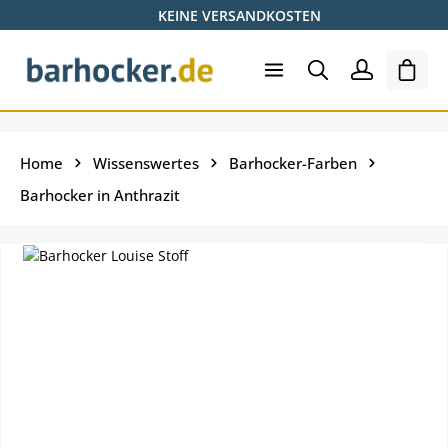
KEINE VERSANDKOSTEN
Zum Hauptinhalt springen
Ware
Home
Wissenswertes
Barhocker-Farben
Barhocker in Anthrazit