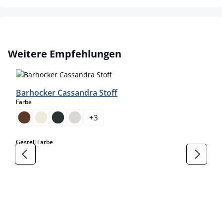
Produktgalerie überspringen
Weitere Empfehlungen
Barhocker Cassandra Stoff
auswählen
Farbe
+
3
auswählen
Gestell Farbe