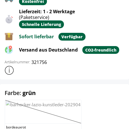
Kostenfrei
Lieferzeit: 1 - 2 Werktage
(Paketservice)
Schnelle Lieferung
Sofort lieferbar
Verfügbar
Versand aus Deutschland
CO2-freundlich
321756
Artikelnummer:
Weitere Produktinformationen anzeigen
auswählen
Farbe:
grün
bordeauxrot
(Diese Option ist zurzeit nicht verfügbar.)
bordeauxrot