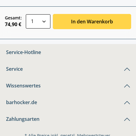
zentheme.component.product.quantitySele
Gesamt:
In den Warenkorb
74,90 €
Service-Hotline
Service
Wissenswertes
barhocker.de
Zahlungsarten
* Alle Preise inkl. gesetzl. Mehrwertsteuer.