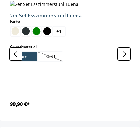
2er Set Esszimmerstuhl Luena
auswählen
Farbe
+
1
auswählen
Grundmaterial
Samt
Stoff
(Diese Option ist zurzeit nicht verfügbar.)
99,90 €*