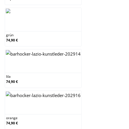
grün
grün
74,90 €
lila
lila
74,90 €
orange
orange
74,90 €