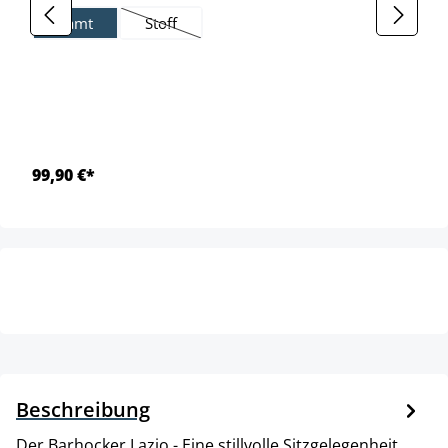
Samt
Stoff
(Diese Option ist zurzeit nicht verfügbar.)
99,90 €*
Beschreibung
Der Barhocker Lazio - Eine stillvolle Sitzgelegenheit. .