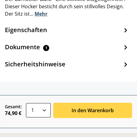
Dieser Hocker besticht durch sein stillvolles Design.
Der Sitz ist…
Mehr
Eigenschaften
Dokumente
1
Sicherheitshinweise
zentheme.component.product.quantitySele
Gesamt:
In den Warenkorb
74,90 €