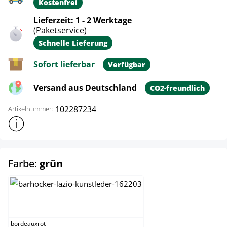
Kostenfrei
Lieferzeit: 1 - 2 Werktage
(Paketservice)
Schnelle Lieferung
Sofort lieferbar
Verfügbar
Versand aus Deutschland
CO2-freundlich
102287234
Artikelnummer:
Weitere Produktinformationen anzeigen
auswählen
Farbe:
grün
bordeauxrot
bordeauxrot