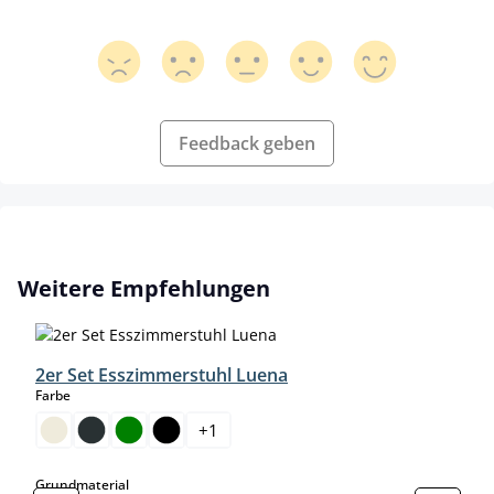
Feedback geben
Produktgalerie überspringen
Weitere Empfehlungen
2er Set Esszimmerstuhl Luena
auswählen
Farbe
+
1
auswählen
Grundmaterial