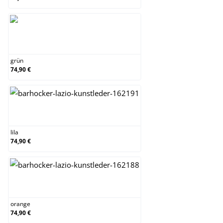
grün
grün
74,90 €
lila
lila
74,90 €
orange
orange
74,90 €