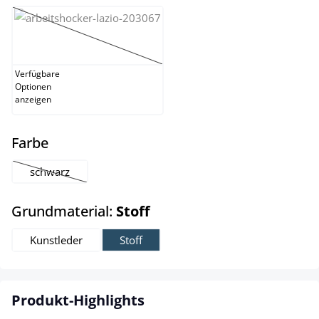
weiß
(Diese Option ist zurzeit nicht verfügbar.)
Verfügbare
Optionen
anzeigen
auswählen
Farbe
schwarz
(Diese Option ist zurzeit nicht verfügbar.)
auswählen
Grundmaterial:
Stoff
Kunstleder
Stoff
Produkt-Highlights