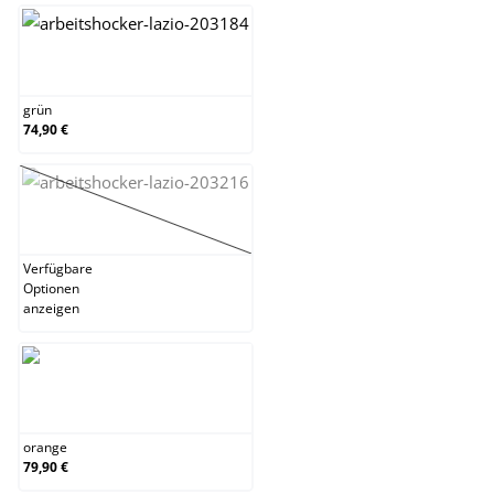
grün
grün
74,90 €
lila
(Diese Option ist zurzeit nicht verfügbar.)
Verfügbare
Optionen
anzeigen
orange
orange
79,90 €