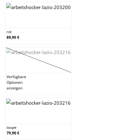
rot
rot
89,90 €
schwarz
(Diese Option ist zurzeit nicht verfügbar.)
Verfügbare
Optionen
anzeigen
taupe
taupe
79,90 €