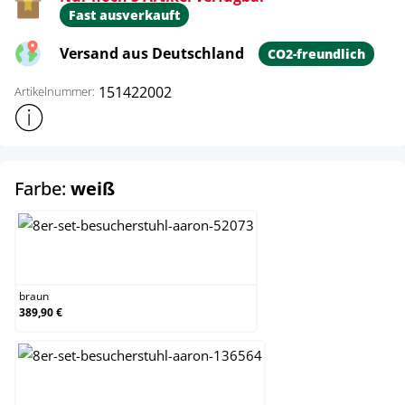
Fast ausverkauft
Versand aus Deutschland
CO2-freundlich
151422002
Artikelnummer:
Weitere Produktinformationen anzeigen
auswählen
Farbe:
weiß
braun
braun
389,90 €
eiche