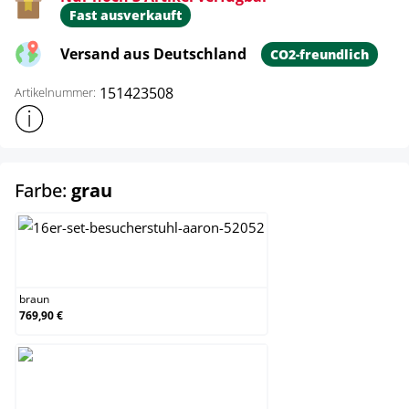
Fast ausverkauft
Versand aus Deutschland
CO2-freundlich
151423508
Artikelnummer:
Weitere Produktinformationen anzeigen
auswählen
Farbe:
grau
braun
braun
769,90 €
grau