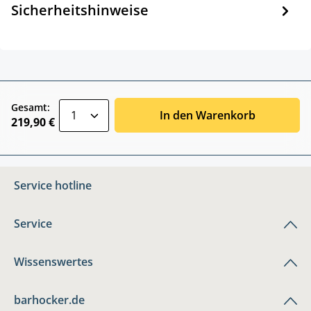
Sicherheitshinweise
zentheme.component.product.quantitySele
Gesamt:
In den Warenkorb
219,90 €
Service hotline
Service
Wissenswertes
barhocker.de