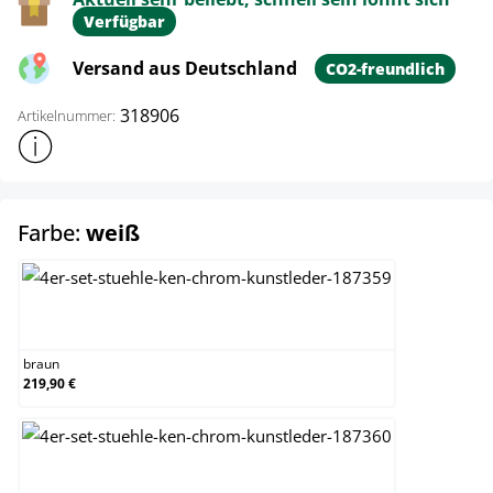
Verfügbar
Versand aus Deutschland
CO2-freundlich
318906
Artikelnummer:
Weitere Produktinformationen anzeigen
auswählen
Farbe:
weiß
braun
braun
219,90 €
creme