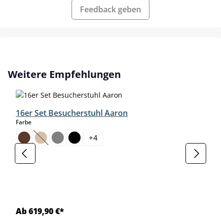
Feedback geben
Produktgalerie überspringen
Weitere Empfehlungen
16er Set Besucherstuhl Aaron
auswählen
Farbe
+
4
(Diese Option ist zurzeit nicht verfügbar.)
Ab 619,90 €*