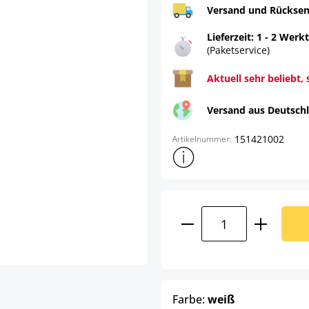
Versand und Rücksen
Lieferzeit: 1 - 2 Werk
(Paketservice)
Aktuell sehr beliebt, 
Versand aus Deutsch
151421002
Artikelnummer:
Weitere Produktinformatione
Produkt Anzahl: G
auswählen
Farbe:
weiß