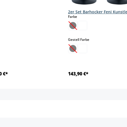
2er Set Barhocker Feni Kunstl
auswählen
Farbe
(Diese Option ist zurzeit nic
auswählen
Gestell Farbe
(Diese Option ist zurzeit nic
0 €*
143,90 €*
Details
Details