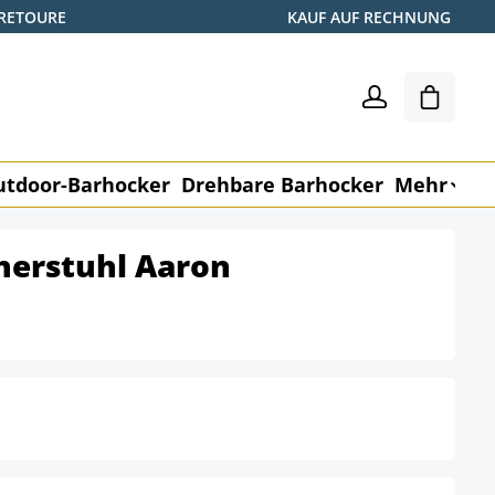
 RETOURE
KAUF AUF RECHNUNG
Warenk
utdoor-Barhocker
Drehbare Barhocker
Mehr
M
herstuhl Aaron