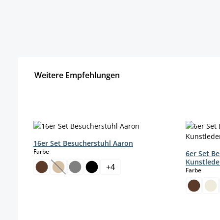
Weitere Empfehlungen
Produktgalerie überspringen
16er Set Besucherstuhl Aaron
auswählen
Farbe
6er Set B
Kunstlede
+
4
auswä
Farbe
(Diese Option ist zurzeit nicht verfügbar.)