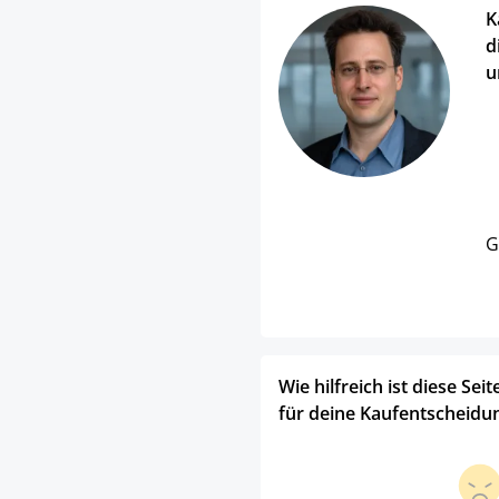
K
d
u
G
Wie hilfreich ist diese Seit
für deine Kaufentscheidu