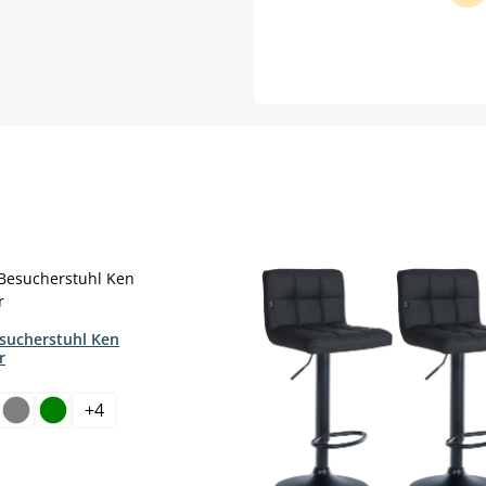
esucherstuhl Ken
r
hlen
+
4