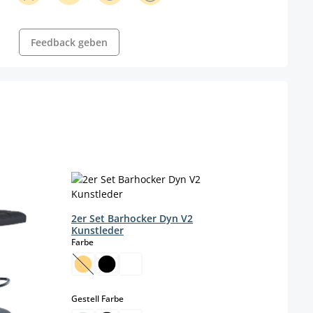
Feedback geben
2er Set Barhocker Dyn V2
4er 
Kunstleder
Kunst
auswählen
Farbe
Farbe
(Diese Option ist zurzeit nicht verfügbar.)
auswählen
Gestell Farbe
Gestel