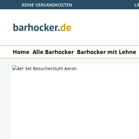
KEINE VERSANDKOSTEN
L
 Hauptinhalt springen
Zur Suche springen
Zur Hauptnavigation springen
Home
Alle Barhocker
Barhocker mit Lehne